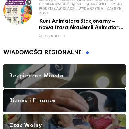
,
,
,
SIEMIANOWICE ŚLĄSKIE
SOSNOWIEC
TYCHY
,
,
,
WODZISŁAW ŚLĄSKI
WYDARZENIA
ZABRZE
ŻORY
Kurs Animatora Stacjonarny –
nowa trasa Akademii Animatora
– jesień 2025
2025-08-17
WIADOMOŚCI REGIONALNE
Bezpieczne Miasto
Biznes i Finanse
Czas Wolny