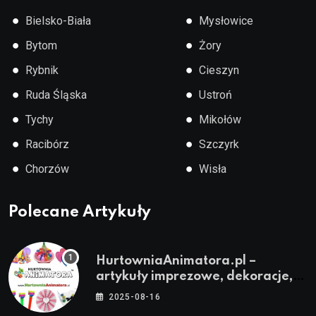
●
●
Bielsko-Biała
Mysłowice
●
●
Bytom
Żory
●
●
Rybnik
Cieszyn
●
●
Ruda Śląska
Ustroń
●
●
Tychy
Mikołów
●
●
Racibórz
Szczyrk
●
●
Chorzów
Wisła
Polecane Artykuły
HurtowniaAnimatora.pl –
artykuły imprezowe, dekoracje,
stroje i akcesoria dla animatorów
2025-08-16