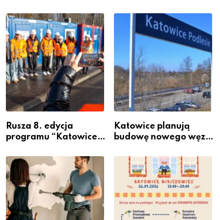
Rusza 8. edycja
Katowice planują
programu “Katowice
budowę nowego węzła
Miastem Fachowców”
przesiadkowego w
– nabór dla
Podlesiu
przedsiębiorców