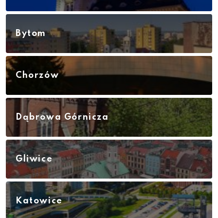
Bytom
Chorzów
Dąbrowa Górnicza
Gliwice
Katowice