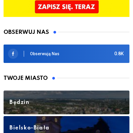
OBSERWUJ NAS
0.8K
Obserwują Nas
TWOJE MIASTO
Będzin
Bielsko-Biała