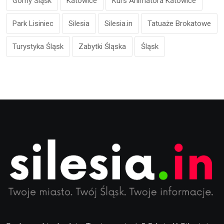
Górny Śląsk
Katowice
Kurs Animatora Katowice
Park Lisiniec
Silesia
Silesia.in
Tatuaże Brokatowe
Turystyka Śląsk
Zabytki Śląska
Śląsk