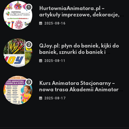
HurtowniaAnimatora.pl –
artykuły imprezowe, dekoracje,
stroje i akcesoria dla animatorów
2025-08-16
QJoy.pl: płyn do baniek, kijki do
baniek, sznurki do baniek i
zestawy do baniek
2025-08-11
Kurs Animatora Stacjonarny –
nowa trasa Akademii Animatora
– jesień 2025
2025-08-17