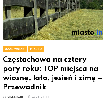
CZAS WOLNY
MIASTO
Częstochowa na cztery
pory roku: TOP miejsca na
wiosnę, lato, jesień i zimę –
Przewodnik
BY
SILESIA.IN
2025-04-11