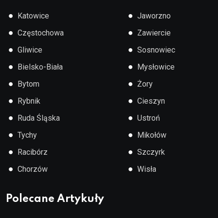
●
●
Katowice
Jaworzno
●
●
Częstochowa
Zawiercie
●
●
Gliwice
Sosnowiec
●
●
Bielsko-Biała
Mysłowice
●
●
Bytom
Żory
●
●
Rybnik
Cieszyn
●
●
Ruda Śląska
Ustroń
●
●
Tychy
Mikołów
●
●
Racibórz
Szczyrk
●
●
Chorzów
Wisła
Polecane Artykuły