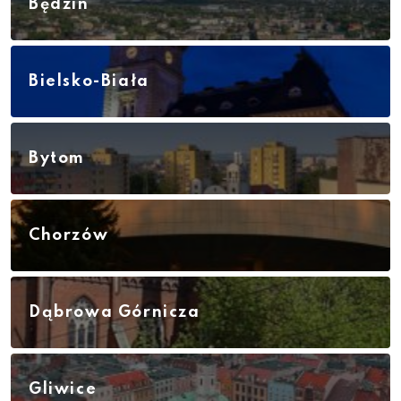
Będzin
Bielsko-Biała
Bytom
Chorzów
Dąbrowa Górnicza
Gliwice