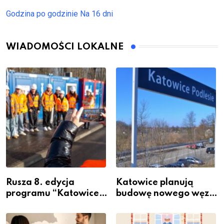
Godzina po godzinie
Na 16 dni
WIADOMOŚCI LOKALNE
Rusza 8. edycja
Katowice planują
programu “Katowice
budowę nowego węzła
Miastem Fachowców”
przesiadkowego w
– nabór dla
Podlesiu