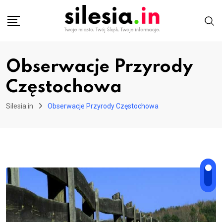
Skip
to
content
Obserwacje Przyrody
Częstochowa
Silesia.in
Obserwacje Przyrody Częstochowa