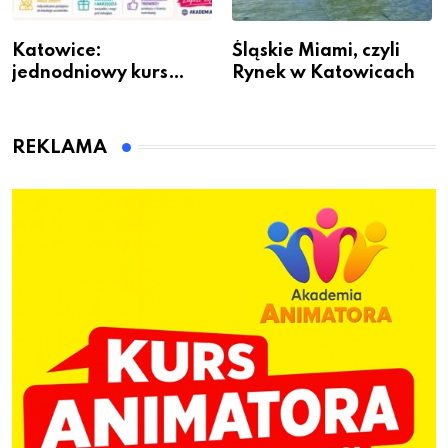
Katowice:
Śląskie Miami, czyli
jednodniowy kurs
Rynek w Katowicach
przygotuje do pracy
animatora zabaw dla
dzieci
REKLAMA