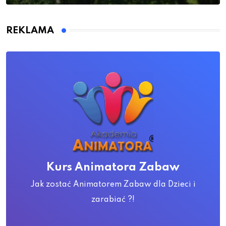
REKLAMA
Kurs Animatora Zabaw
Jak zostać Animatorem Zabaw dla Dzieci i
zarabiać ?!