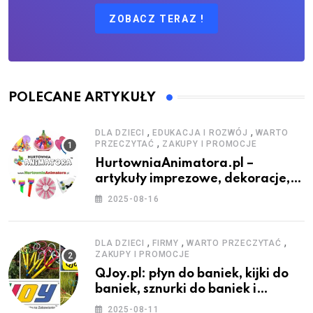
ZOBACZ TERAZ !
POLECANE ARTYKUŁY
,
,
DLA DZIECI
EDUKACJA I ROZWÓJ
WARTO
,
PRZECZYTAĆ
ZAKUPY I PROMOCJE
HurtowniaAnimatora.pl –
artykuły imprezowe, dekoracje,
stroje i akcesoria dla animatorów
2025-08-16
,
,
,
DLA DZIECI
FIRMY
WARTO PRZECZYTAĆ
ZAKUPY I PROMOCJE
QJoy.pl: płyn do baniek, kijki do
baniek, sznurki do baniek i
zestawy do baniek
2025-08-11