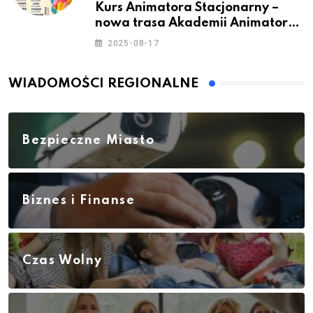
Kurs Animatora Stacjonarny –
nowa trasa Akademii Animatora
– jesień 2025
2025-08-17
WIADOMOŚCI REGIONALNE
Bezpieczne Miasto
Biznes i Finanse
Czas Wolny