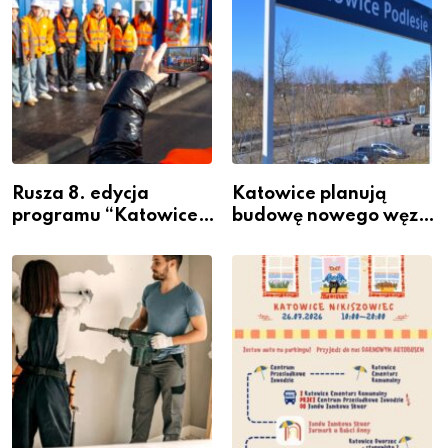
Rusza 8. edycja
Katowice planują
programu “Katowice
budowę nowego węzła
Miastem Fachowców”
przesiadkowego w
– nabór dla
Podlesiu
przedsiębiorców