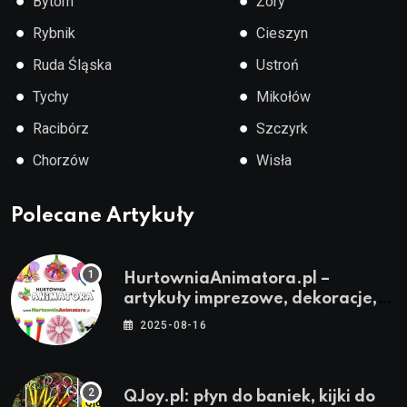
●
●
Bytom
Żory
●
●
Rybnik
Cieszyn
●
●
Ruda Śląska
Ustroń
●
●
Tychy
Mikołów
●
●
Racibórz
Szczyrk
●
●
Chorzów
Wisła
Polecane Artykuły
HurtowniaAnimatora.pl –
artykuły imprezowe, dekoracje,
stroje i akcesoria dla animatorów
2025-08-16
QJoy.pl: płyn do baniek, kijki do