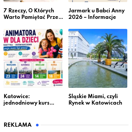
7 Rzeczy, O Których
Jarmark u Babci Anny
Warto Pamiętać Przed
2026 – Informacje
Remontem Mieszkania
Katowice:
Śląskie Miami, czyli
jednodniowy kurs
Rynek w Katowicach
przygotuje do pracy
animatora zabaw dla
dzieci
REKLAMA