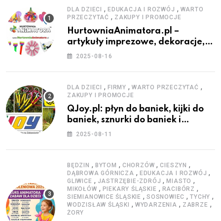
,
,
DLA DZIECI
EDUKACJA I ROZWÓJ
WARTO
,
PRZECZYTAĆ
ZAKUPY I PROMOCJE
HurtowniaAnimatora.pl –
artykuły imprezowe, dekoracje,
stroje i akcesoria dla animatorów
2025-08-16
,
,
,
DLA DZIECI
FIRMY
WARTO PRZECZYTAĆ
ZAKUPY I PROMOCJE
QJoy.pl: płyn do baniek, kijki do
baniek, sznurki do baniek i
zestawy do baniek
2025-08-11
,
,
,
,
BĘDZIN
BYTOM
CHORZÓW
CIESZYN
,
,
DĄBROWA GÓRNICZA
EDUKACJA I ROZWÓJ
,
,
,
GLIWICE
JASTRZĘBIE-ZDRÓJ
MIASTO
,
,
,
MIKOŁÓW
PIEKARY ŚLĄSKIE
RACIBÓRZ
,
,
,
SIEMIANOWICE ŚLĄSKIE
SOSNOWIEC
TYCHY
,
,
,
WODZISŁAW ŚLĄSKI
WYDARZENIA
ZABRZE
ŻORY