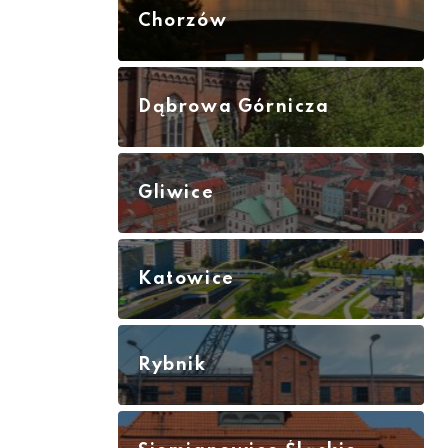
Chorzów
Dąbrowa Górnicza
Gliwice
Katowice
Rybnik