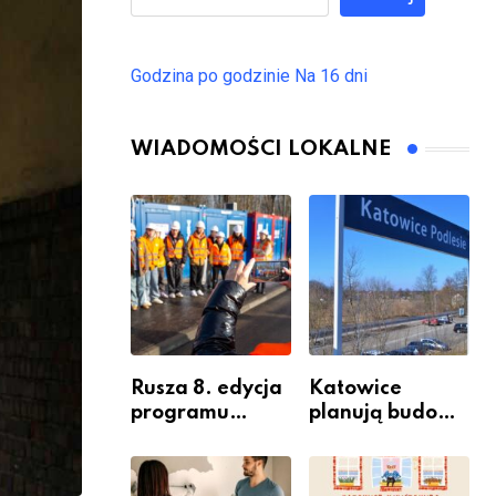
Godzina po godzinie
Na 16 dni
WIADOMOŚCI LOKALNE
Rusza 8. edycja
Katowice
programu
planują budowę
“Katowice
nowego węzła
Miastem
przesiadkoweg
Fachowców” –
o w Podlesiu