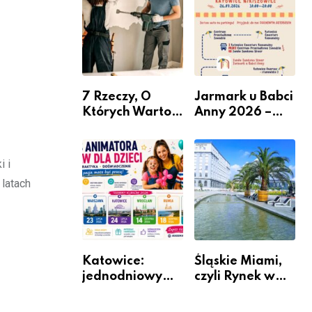
nabór dla
przedsiębiorców
7 Rzeczy, O
Jarmark u Babci
Których Warto
Anny 2026 –
Pamiętać Przed
Informacje
Remontem
Mieszkania
i i
latach
Katowice:
Śląskie Miami,
jednodniowy
czyli Rynek w
kurs przygotuje
Katowicach
do pracy