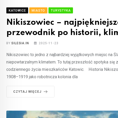
KATOWICE
MIASTO
TURYSTYKA
Nikiszowiec – najpiękniejsz
przewodnik po historii, kli
BY
SILESIA.IN
2025-11-23
Nikiszowiec to jedno z najbardziej wyjątkowych miejsc na Ślą
niepowtarzalnym klimatem. To tutaj przeszłość spotyka się z te
codziennego życia mieszkańców Katowic. Historia Nikiszow
1908–1919 jako robotnicza kolonia dla
CZYTAJ WIĘCEJ