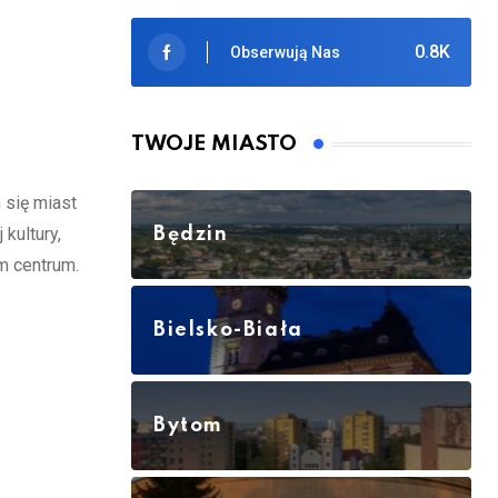
0.8K
Obserwują Nas
TWOJE MIASTO
 się miast
kultury,
Będzin
em centrum.
Bielsko-Biała
Bytom