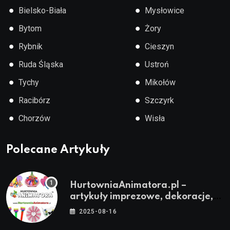
●
●
Bielsko-Biała
Mysłowice
●
●
Bytom
Żory
●
●
Rybnik
Cieszyn
●
●
Ruda Śląska
Ustroń
●
●
Tychy
Mikołów
●
●
Racibórz
Szczyrk
●
●
Chorzów
Wisła
Polecane Artykuły
HurtowniaAnimatora.pl –
artykuły imprezowe, dekoracje,
stroje i akcesoria dla animatorów
2025-08-16