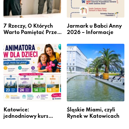
7 Rzeczy, O Których
Jarmark u Babci Anny
Warto Pamiętać Przed
2026 – Informacje
Remontem Mieszkania
Katowice:
Śląskie Miami, czyli
jednodniowy kurs
Rynek w Katowicach
przygotuje do pracy
animatora zabaw dla