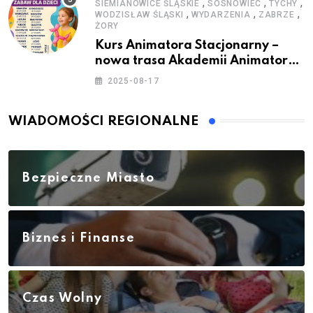
,
,
,
SIEMIANOWICE ŚLĄSKIE
SOSNOWIEC
TYCHY
,
,
,
WODZISŁAW ŚLĄSKI
WYDARZENIA
ZABRZE
ŻORY
Kurs Animatora Stacjonarny –
nowa trasa Akademii Animatora
– jesień 2025
2025-08-17
WIADOMOŚCI REGIONALNE
Bezpieczne Miasto
Biznes i Finanse
Czas Wolny