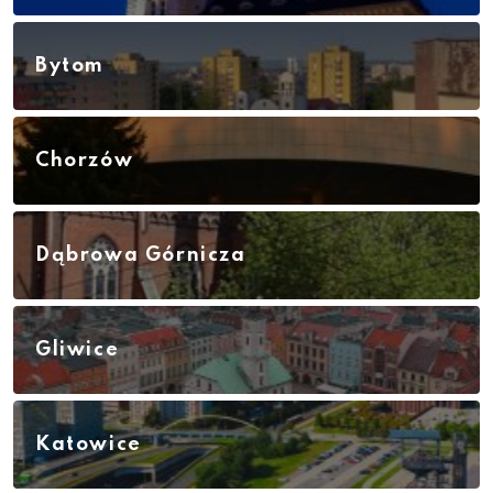
Bytom
Chorzów
Dąbrowa Górnicza
Gliwice
Katowice