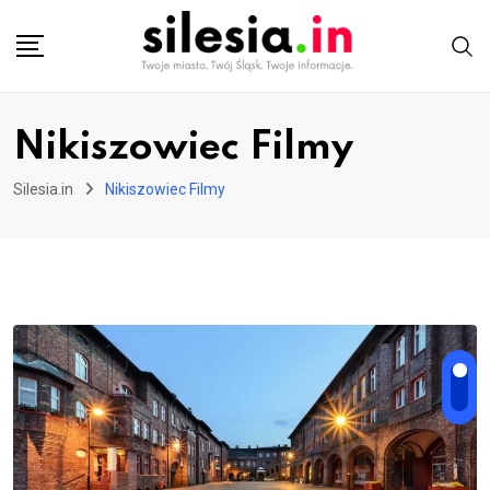
Skip
to
content
Nikiszowiec Filmy
Silesia.in
Nikiszowiec Filmy