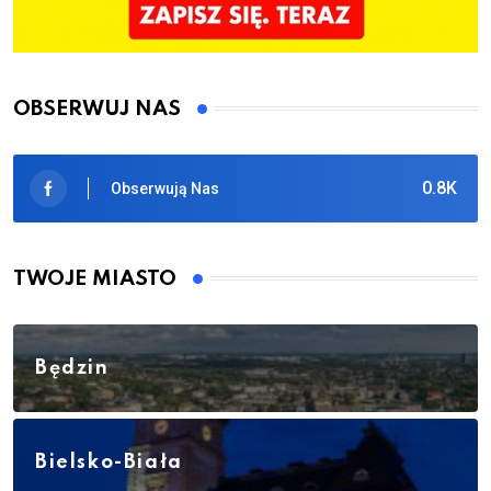
OBSERWUJ NAS
0.8K
Obserwują Nas
TWOJE MIASTO
Będzin
Bielsko-Biała