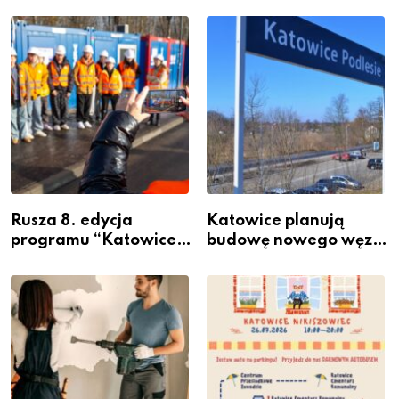
Rusza 8. edycja
Katowice planują
programu “Katowice
budowę nowego węzła
Miastem Fachowców”
przesiadkowego w
– nabór dla
Podlesiu
przedsiębiorców