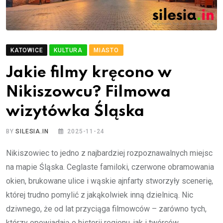
KATOWICE
KULTURA
MIASTO
Jakie filmy kręcono w
Nikiszowcu? Filmowa
wizytówka Śląska
BY
SILESIA.IN
2025-11-24
Nikiszowiec to jedno z najbardziej rozpoznawalnych miejsc
na mapie Śląska. Ceglaste familoki, czerwone obramowania
okien, brukowane ulice i wąskie ajnfarty stworzyły scenerię,
której trudno pomylić z jakąkolwiek inną dzielnicą. Nic
dziwnego, że od lat przyciąga filmowców – zarówno tych,
którzy opowiadają o historii regionu, jak i twórców