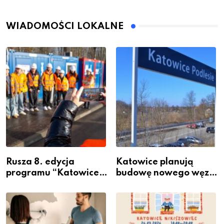
WIADOMOŚCI LOKALNE
Rusza 8. edycja
Katowice planują
programu “Katowice
budowę nowego węzła
Miastem Fachowców”
przesiadkowego w
– nabór dla
Podlesiu
przedsiębiorców