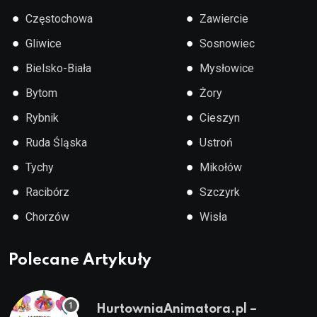
●
●
Częstochowa
Zawiercie
●
●
Gliwice
Sosnowiec
●
●
Bielsko-Biała
Mysłowice
●
●
Bytom
Żory
●
●
Rybnik
Cieszyn
●
●
Ruda Śląska
Ustroń
●
●
Tychy
Mikołów
●
●
Racibórz
Szczyrk
●
●
Chorzów
Wisła
Polecane Artykuły
HurtowniaAnimatora.pl –