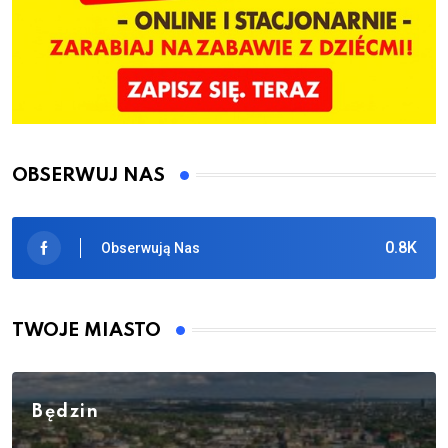
OBSERWUJ NAS
0.8K
Obserwują Nas
TWOJE MIASTO
Będzin