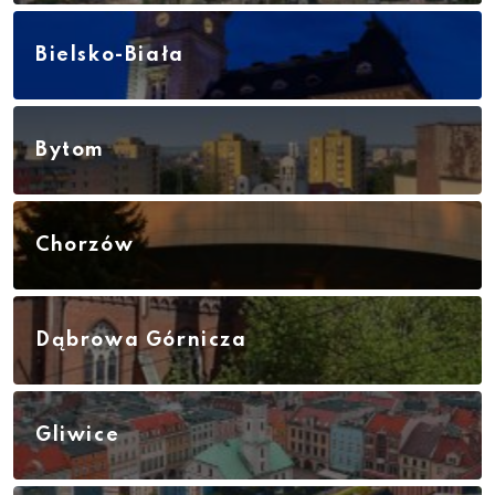
Bielsko-Biała
Bytom
Chorzów
Dąbrowa Górnicza
Gliwice