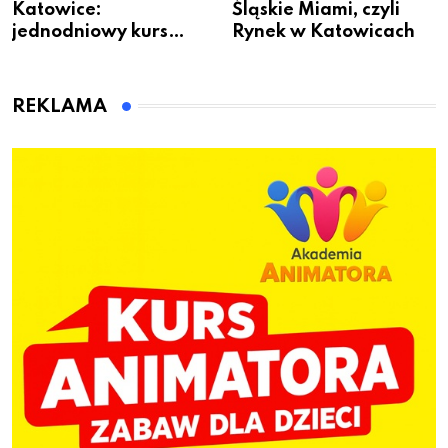
Katowice:
Śląskie Miami, czyli
jednodniowy kurs
Rynek w Katowicach
przygotuje do pracy
animatora zabaw dla
dzieci
REKLAMA