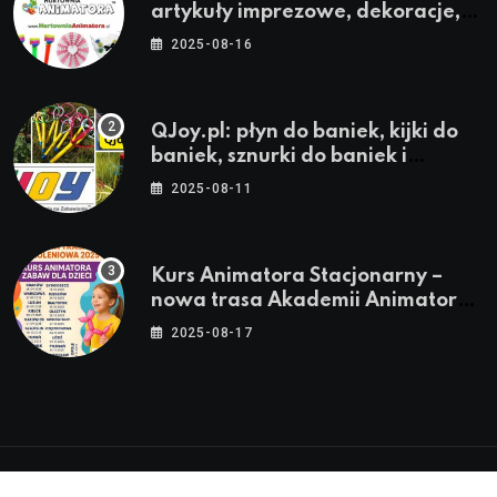
artykuły imprezowe, dekoracje,
stroje i akcesoria dla animatorów
2025-08-16
QJoy.pl: płyn do baniek, kijki do
baniek, sznurki do baniek i
zestawy do baniek
2025-08-11
Kurs Animatora Stacjonarny –
nowa trasa Akademii Animatora
– jesień 2025
2025-08-17
© 2024-2026 Twoje miasto. Twój Śląsk. Twoje