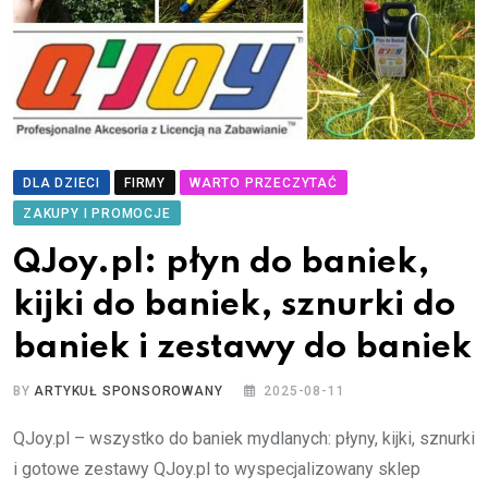
DLA DZIECI
FIRMY
WARTO PRZECZYTAĆ
ZAKUPY I PROMOCJE
QJoy.pl: płyn do baniek,
kijki do baniek, sznurki do
baniek i zestawy do baniek
BY
ARTYKUŁ SPONSOROWANY
2025-08-11
QJoy.pl – wszystko do baniek mydlanych: płyny, kijki, sznurki
i gotowe zestawy QJoy.pl to wyspecjalizowany sklep