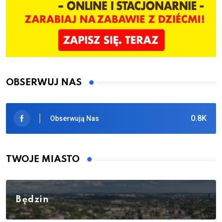
OBSERWUJ NAS
0.8K
Obserwują Nas
TWOJE MIASTO
Będzin