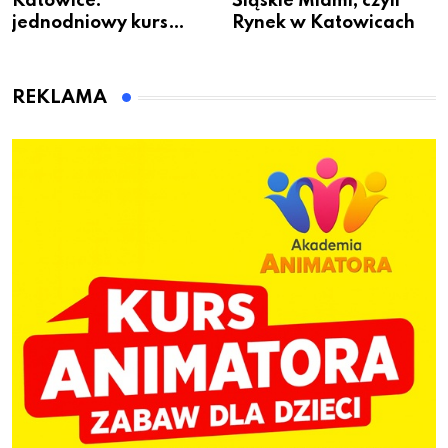
Katowice:
Śląskie Miami, czyli
jednodniowy kurs
Rynek w Katowicach
przygotuje do pracy
animatora zabaw dla
dzieci
REKLAMA