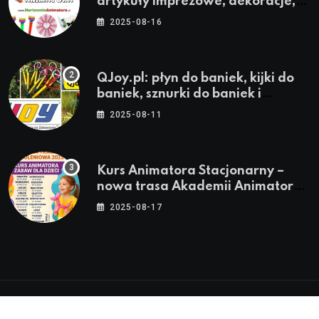
artykuły imprezowe, dekoracje,
stroje i akcesoria dla animatorów
2025-08-16
QJoy.pl: płyn do baniek, kijki do
baniek, sznurki do baniek i
zestawy do baniek
2025-08-11
Kurs Animatora Stacjonarny –
nowa trasa Akademii Animatora
– jesień 2025
2025-08-17
© 2024-2026 Twoje miasto. Twój Śląsk. Twoje