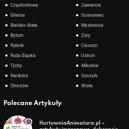
●
●
Częstochowa
Zawiercie
●
●
Gliwice
Sosnowiec
●
●
Bielsko-Biała
Mysłowice
●
●
Bytom
Żory
●
●
Rybnik
Cieszyn
●
●
Ruda Śląska
Ustroń
●
●
Tychy
Mikołów
●
●
Racibórz
Szczyrk
●
●
Chorzów
Wisła
Polecane Artykuły
HurtowniaAnimatora.pl –