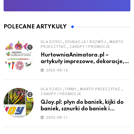
POLECANE ARTYKUŁY
,
,
DLA DZIECI
EDUKACJA I ROZWÓJ
WARTO
,
PRZECZYTAĆ
ZAKUPY I PROMOCJE
HurtowniaAnimatora.pl –
artykuły imprezowe, dekoracje,
stroje i akcesoria dla animatorów
2025-08-16
,
,
,
DLA DZIECI
FIRMY
WARTO PRZECZYTAĆ
ZAKUPY I PROMOCJE
QJoy.pl: płyn do baniek, kijki do
baniek, sznurki do baniek i
zestawy do baniek
2025-08-11