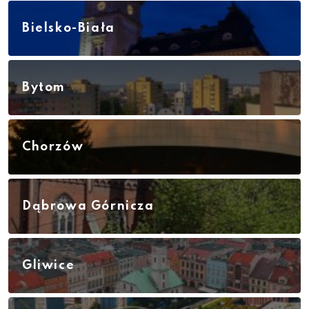
Bielsko-Biała
Bytom
Chorzów
Dąbrowa Górnicza
Gliwice