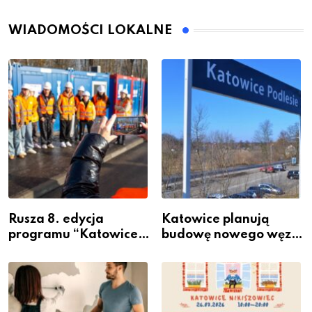
WIADOMOŚCI LOKALNE
Rusza 8. edycja
Katowice planują
programu “Katowice
budowę nowego węzła
Miastem Fachowców”
przesiadkowego w
– nabór dla
Podlesiu
przedsiębiorców