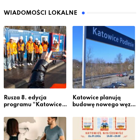
WIADOMOŚCI LOKALNE
Rusza 8. edycja
Katowice planują
programu “Katowice
budowę nowego węzła
Miastem Fachowców”
przesiadkowego w
– nabór dla
Podlesiu
przedsiębiorców