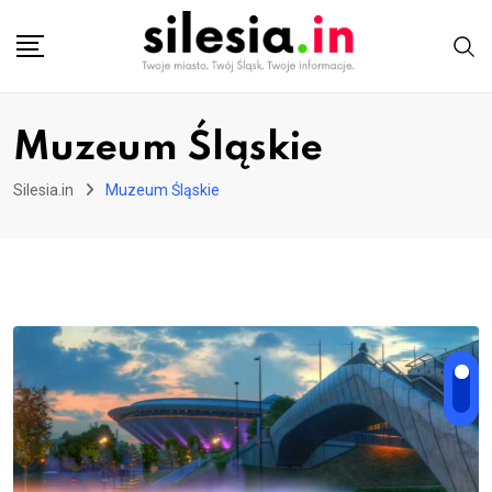
Skip
to
content
Muzeum Śląskie
Silesia.in
Muzeum Śląskie