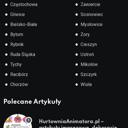
●
●
Częstochowa
Zawiercie
●
●
Gliwice
Sosnowiec
●
●
Bielsko-Biała
Mysłowice
●
●
Bytom
Żory
●
●
Rybnik
Cieszyn
●
●
Ruda Śląska
Ustroń
●
●
Tychy
Mikołów
●
●
Racibórz
Szczyrk
●
●
Chorzów
Wisła
Polecane Artykuły
HurtowniaAnimatora.pl –
artykuły imprezowe, dekoracje,