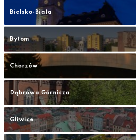
Bielsko-Biała
Bytom
Chorzów
Dąbrowa Górnicza
Gliwice