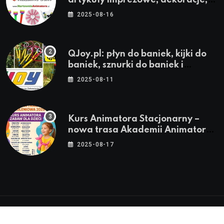
stroje i akcesoria dla animatorów
2025-08-16
QJoy.pl: płyn do baniek, kijki do
baniek, sznurki do baniek i
zestawy do baniek
2025-08-11
Kurs Animatora Stacjonarny –
nowa trasa Akademii Animatora
– jesień 2025
2025-08-17
© 2024-2026 Twoje miasto. Twój Śląsk. Twoje