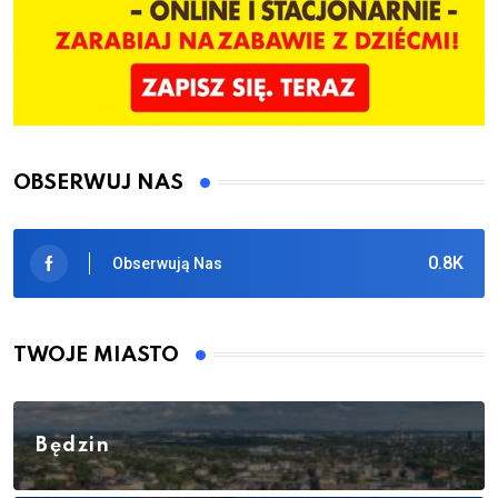
OBSERWUJ NAS
0.8K
Obserwują Nas
TWOJE MIASTO
Będzin