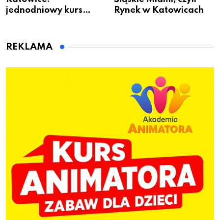
jednodniowy kurs
Rynek w Katowicach
przygotuje do pracy
animatora zabaw dla
dzieci
REKLAMA