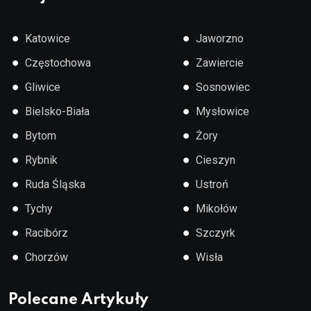
●
●
Katowice
Jaworzno
●
●
Częstochowa
Zawiercie
●
●
Gliwice
Sosnowiec
●
●
Bielsko-Biała
Mysłowice
●
●
Bytom
Żory
●
●
Rybnik
Cieszyn
●
●
Ruda Śląska
Ustroń
●
●
Tychy
Mikołów
●
●
Racibórz
Szczyrk
●
●
Chorzów
Wisła
Polecane Artykuły