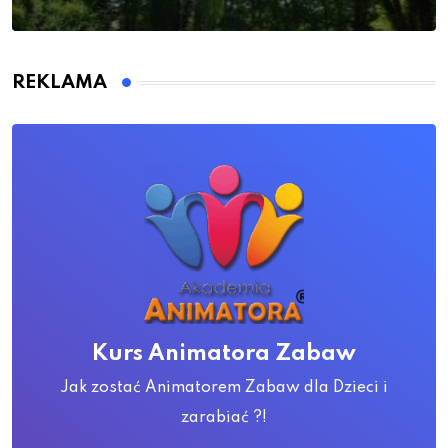
REKLAMA
Kurs Animatora Zabaw
Jak zostać Animatorem Zabaw dla Dzieci i
zarabiać ?!