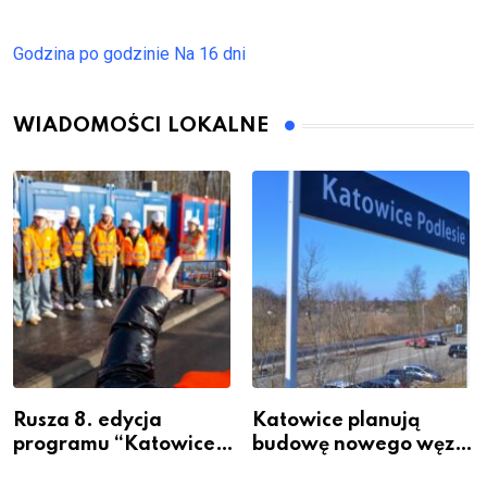
Godzina po godzinie
Na 16 dni
WIADOMOŚCI LOKALNE
Rusza 8. edycja
Katowice planują
programu “Katowice
budowę nowego węzła
Miastem Fachowców”
przesiadkowego w