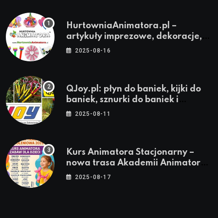
HurtowniaAnimatora.pl –
artykuły imprezowe, dekoracje,
stroje i akcesoria dla animatorów
2025-08-16
QJoy.pl: płyn do baniek, kijki do
baniek, sznurki do baniek i
zestawy do baniek
2025-08-11
Kurs Animatora Stacjonarny –
nowa trasa Akademii Animatora
– jesień 2025
2025-08-17