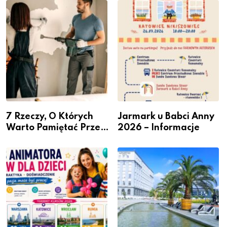
– nabór dla
Podlesiu
przedsiębiorców
7 Rzeczy, O Których
Jarmark u Babci Anny
Warto Pamiętać Przed
2026 – Informacje
Remontem Mieszkania