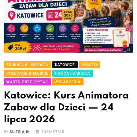
EDUKACJA I ROZWÓJ
KATOWICE
MIASTO
POLECANE W MIEŚCIE
PRACA I KARIERA
WARTO PRZECZYTAĆ
WYDARZENIA
Katowice: Kurs Animatora
Zabaw dla Dzieci — 24
lipca 2026
BY
SILESIA.IN
2026-07-05