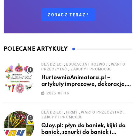
ZOBACZ TERAZ !
POLECANE ARTYKUŁY
,
,
DLA DZIECI
EDUKACJA I ROZWÓJ
WARTO
,
PRZECZYTAĆ
ZAKUPY I PROMOCJE
HurtowniaAnimatora.pl –
artykuły imprezowe, dekoracje,
stroje i akcesoria dla animatorów
2025-08-16
,
,
,
DLA DZIECI
FIRMY
WARTO PRZECZYTAĆ
ZAKUPY I PROMOCJE
QJoy.pl: płyn do baniek, kijki do
baniek, sznurki do baniek i