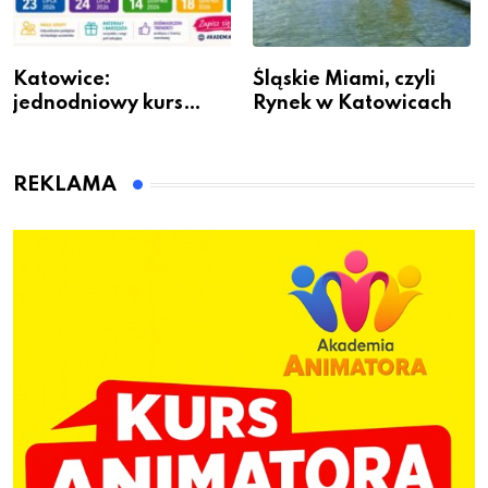
Katowice:
Śląskie Miami, czyli
jednodniowy kurs
Rynek w Katowicach
przygotuje do pracy
animatora zabaw dla
dzieci
REKLAMA