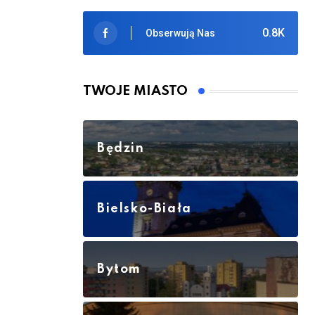
0.8K
Obserwują Nas
TWOJE MIASTO
Będzin
Bielsko-Biała
Bytom