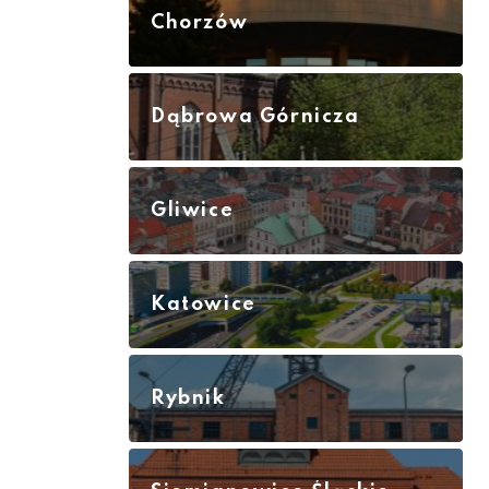
Chorzów
Dąbrowa Górnicza
Gliwice
Katowice
Rybnik