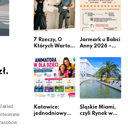
nabór dla
przedsiębiorców
7 Rzeczy, O
Jarmark u Babci
Których Warto
Anny 2026 –
Pamiętać Przed
Informacje
Remontem
Mieszkania
ł.
Zakład
Katowice:
Śląskie Miami,
jednodniowy
czyli Rynek w
 otwierane
kurs przygotuje
Katowicach
h zasobów
do pracy