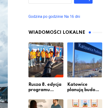
Godzina po godzinie
Na 16 dni
WIADOMOŚCI LOKALNE
Rusza 8. edycja
Katowice
programu
planują budowę
“Katowice
nowego węzła
Miastem
przesiadkoweg
Fachowców” –
o w Podlesiu