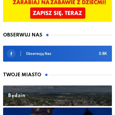
OBSERWUJ NAS
0.8K
Obserwują Nas
TWOJE MIASTO
Będzin