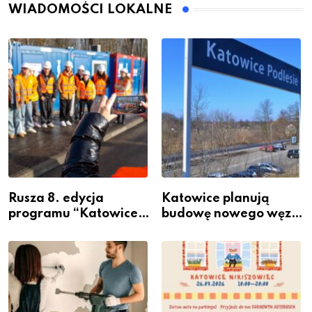
WIADOMOŚCI LOKALNE
Rusza 8. edycja
Katowice planują
programu “Katowice
budowę nowego węzła
Miastem Fachowców”
przesiadkowego w
– nabór dla
Podlesiu
przedsiębiorców