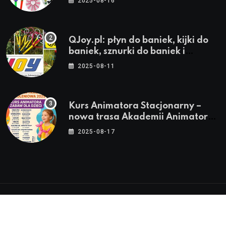
2025-08-16
QJoy.pl: płyn do baniek, kijki do
baniek, sznurki do baniek i
zestawy do baniek
2025-08-11
Kurs Animatora Stacjonarny –
nowa trasa Akademii Animatora
– jesień 2025
2025-08-17
© 2024-2026 Twoje miasto. Twój Śląsk. Twoje
informacje™ | Wszystkie Prawa Zastrzeżone by
Silesia.in