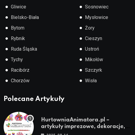
●
●
Gliwice
Sosnowiec
●
●
Bielsko-Biała
Mysłowice
●
●
Bytom
Żory
●
●
Rybnik
Cieszyn
●
●
Ruda Śląska
Ustroń
●
●
Tychy
Mikołów
●
●
Racibórz
Szczyrk
●
●
Chorzów
Wisła
Polecane Artykuły
HurtowniaAnimatora.pl –
artykuły imprezowe, dekoracje,
stroje i akcesoria dla animatorów