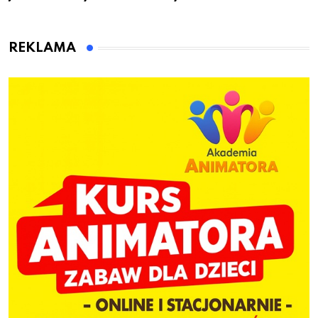
przygotuje do pracy
animatora zabaw dla
dzieci
REKLAMA