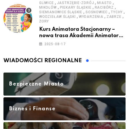
,
,
,
GLIWICE
JASTRZĘBIE-ZDRÓJ
MIASTO
,
,
,
MIKOŁÓW
PIEKARY ŚLĄSKIE
RACIBÓRZ
,
,
,
SIEMIANOWICE ŚLĄSKIE
SOSNOWIEC
TYCHY
,
,
,
WODZISŁAW ŚLĄSKI
WYDARZENIA
ZABRZE
ŻORY
Kurs Animatora Stacjonarny –
nowa trasa Akademii Animatora
– jesień 2025
2025-08-17
WIADOMOŚCI REGIONALNE
Bezpieczne Miasto
Biznes i Finanse