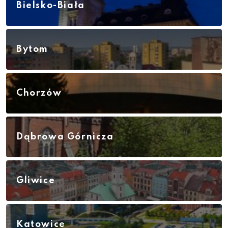
Bielsko-Biała
Bytom
Chorzów
Dąbrowa Górnicza
Gliwice
Katowice