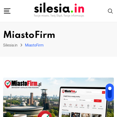
Skip
to
content
MiastoFirm
Silesia.in
MiastoFirm