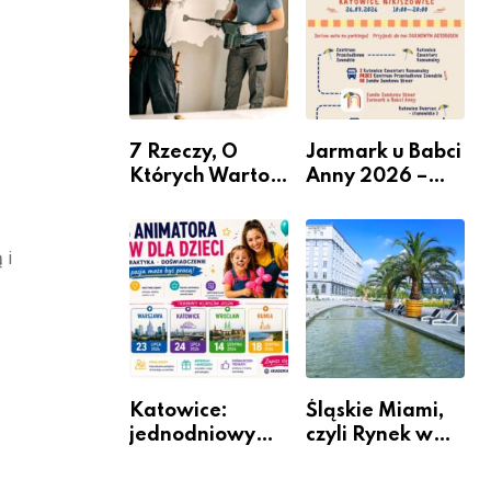
nabór dla
przedsiębiorców
7 Rzeczy, O
Jarmark u Babci
Których Warto
Anny 2026 –
Pamiętać Przed
Informacje
Remontem
Mieszkania
 i
Katowice:
Śląskie Miami,
jednodniowy
czyli Rynek w
kurs przygotuje
Katowicach
do pracy