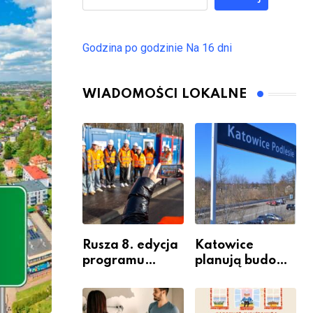
Godzina po godzinie
Na 16 dni
WIADOMOŚCI LOKALNE
Rusza 8. edycja
Katowice
programu
planują budowę
“Katowice
nowego węzła
Miastem
przesiadkoweg
Fachowców” –
o w Podlesiu