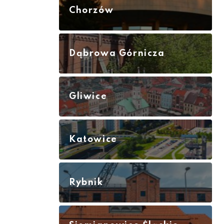
Chorzów
Dąbrowa Górnicza
Gliwice
Katowice
Rybnik