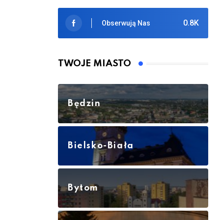
0.8K
Obserwują Nas
TWOJE MIASTO
Będzin
Bielsko-Biała
Bytom