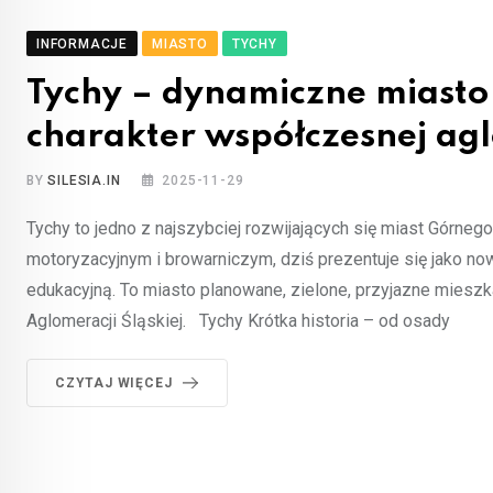
INFORMACJE
MIASTO
TYCHY
Tychy – dynamiczne miasto Ś
charakter współczesnej ag
BY
SILESIA.IN
2025-11-29
Tychy to jedno z najszybciej rozwijających się miast Górne
motoryzacyjnym i browarniczym, dziś prezentuje się jako now
edukacyjną. To miasto planowane, zielone, przyjazne miesz
Aglomeracji Śląskiej. Tychy Krótka historia – od osady
CZYTAJ WIĘCEJ