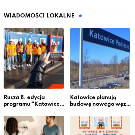
WIADOMOŚCI LOKALNE
Rusza 8. edycja
Katowice planują
programu “Katowice
budowę nowego węzła
Miastem Fachowców”
przesiadkowego w
– nabór dla
Podlesiu
przedsiębiorców