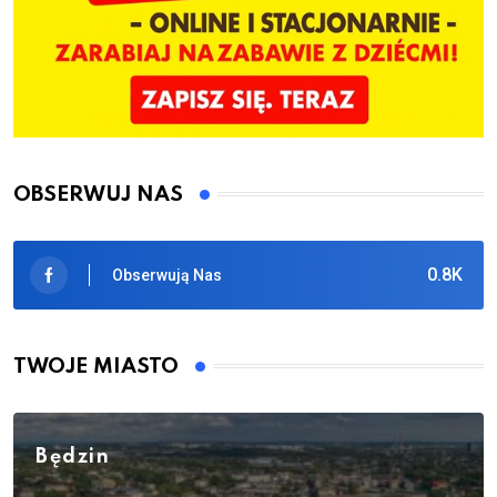
OBSERWUJ NAS
0.8K
Obserwują Nas
TWOJE MIASTO
Będzin