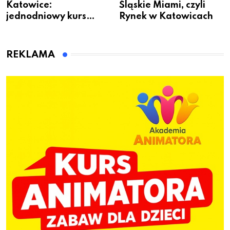
Katowice:
Śląskie Miami, czyli
jednodniowy kurs
Rynek w Katowicach
przygotuje do pracy
animatora zabaw dla
dzieci
REKLAMA