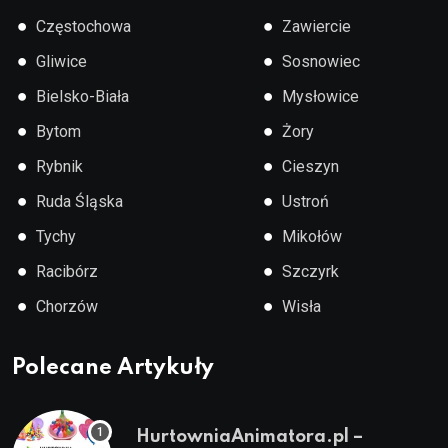
●
●
Częstochowa
Zawiercie
●
●
Gliwice
Sosnowiec
●
●
Bielsko-Biała
Mysłowice
●
●
Bytom
Żory
●
●
Rybnik
Cieszyn
●
●
Ruda Śląska
Ustroń
●
●
Tychy
Mikołów
●
●
Racibórz
Szczyrk
●
●
Chorzów
Wisła
Polecane Artykuły
HurtowniaAnimatora.pl –