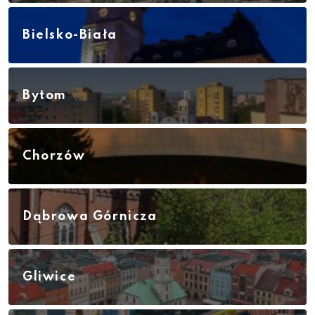
Bielsko-Biała
Bytom
Chorzów
Dąbrowa Górnicza
Gliwice