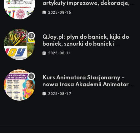
artykuły imprezowe, dekoracje,
stroje i akcesoria dla animatorów
2025-08-16
QJoy.pl: płyn do baniek, kijki do
baniek, sznurki do baniek i
zestawy do baniek
2025-08-11
Kurs Animatora Stacjonarny –
nowa trasa Akademii Animatora
– jesień 2025
2025-08-17
© 2024-2026 Twoje miasto. Twój Śląsk. Twoje