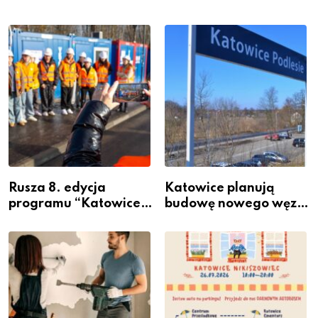
Rusza 8. edycja
Katowice planują
programu “Katowice
budowę nowego węzła
Miastem Fachowców”
przesiadkowego w
– nabór dla
Podlesiu
przedsiębiorców