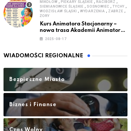
,
,
,
MIKOŁÓW
PIEKARY ŚLĄSKIE
RACIBÓRZ
,
,
,
SIEMIANOWICE ŚLĄSKIE
SOSNOWIEC
TYCHY
,
,
,
WODZISŁAW ŚLĄSKI
WYDARZENIA
ZABRZE
ŻORY
Kurs Animatora Stacjonarny –
nowa trasa Akademii Animatora
– jesień 2025
2025-08-17
WIADOMOŚCI REGIONALNE
Bezpieczne Miasto
Biznes i Finanse
Czas Wolny