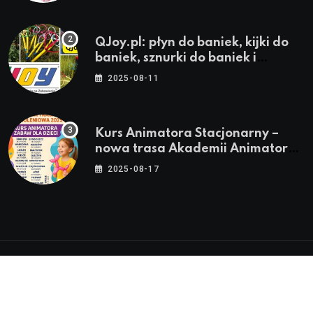
QJoy.pl: płyn do baniek, kijki do
baniek, sznurki do baniek i
zestawy do baniek
2025-08-11
Kurs Animatora Stacjonarny –
nowa trasa Akademii Animatora
– jesień 2025
2025-08-17
© 2024-2026 Twoje miasto. Twój Śląsk. Twoje
informacje™ | Wszystkie Prawa Zastrzeżone by
Silesia.in