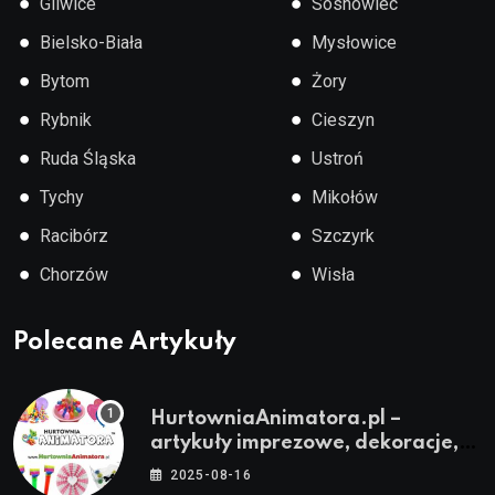
●
●
Gliwice
Sosnowiec
●
●
Bielsko-Biała
Mysłowice
●
●
Bytom
Żory
●
●
Rybnik
Cieszyn
●
●
Ruda Śląska
Ustroń
●
●
Tychy
Mikołów
●
●
Racibórz
Szczyrk
●
●
Chorzów
Wisła
Polecane Artykuły
HurtowniaAnimatora.pl –
artykuły imprezowe, dekoracje,
stroje i akcesoria dla animatorów
2025-08-16