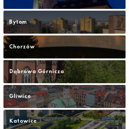
Bytom
Chorzów
Dąbrowa Górnicza
Gliwice
Katowice