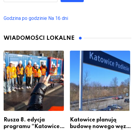
Godzina po godzinie
Na 16 dni
WIADOMOŚCI LOKALNE
Rusza 8. edycja
Katowice planują
programu “Katowice
budowę nowego węzła
Miastem Fachowców”
przesiadkowego w