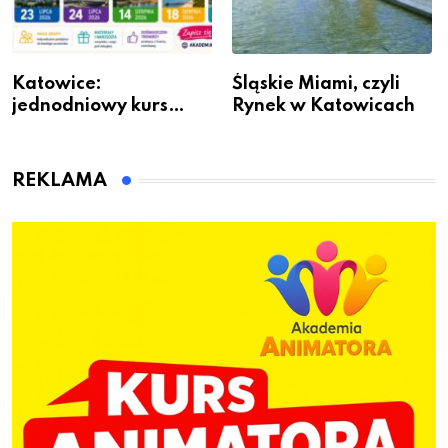
Katowice:
Śląskie Miami, czyli
jednodniowy kurs
Rynek w Katowicach
przygotuje do pracy
animatora zabaw dla
dzieci
REKLAMA