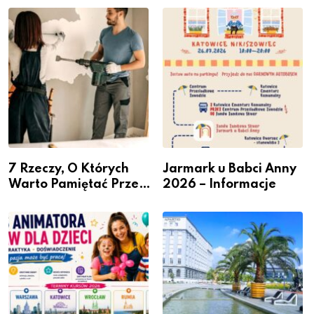
– nabór dla
Podlesiu
przedsiębiorców
7 Rzeczy, O Których
Jarmark u Babci Anny
Warto Pamiętać Przed
2026 – Informacje
Remontem Mieszkania