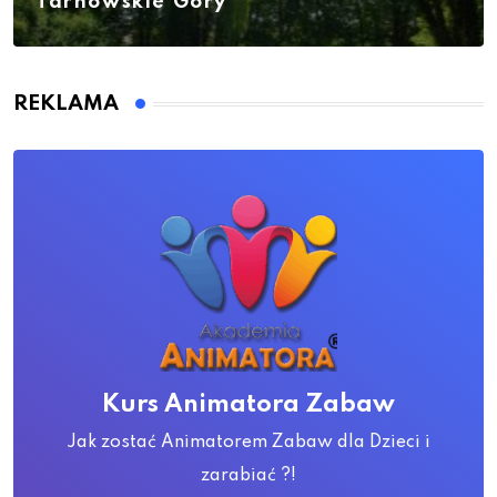
Tarnowskie Góry
REKLAMA
Kurs Animatora Zabaw
Jak zostać Animatorem Zabaw dla Dzieci i
zarabiać ?!