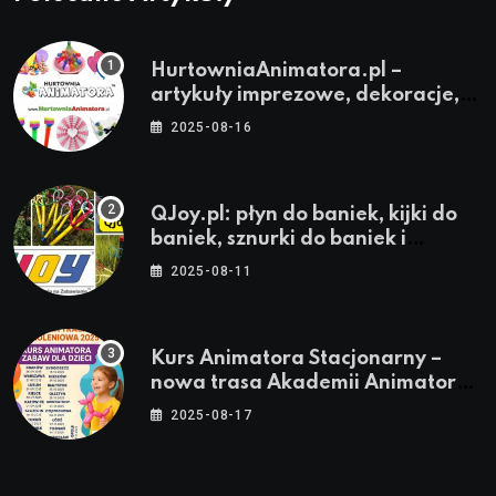
HurtowniaAnimatora.pl –
artykuły imprezowe, dekoracje,
stroje i akcesoria dla animatorów
2025-08-16
QJoy.pl: płyn do baniek, kijki do
baniek, sznurki do baniek i
zestawy do baniek
2025-08-11
Kurs Animatora Stacjonarny –
nowa trasa Akademii Animatora
– jesień 2025
2025-08-17