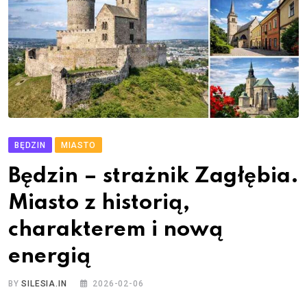
BĘDZIN
MIASTO
Będzin – strażnik Zagłębia.
Miasto z historią,
charakterem i nową
energią
BY
SILESIA.IN
2026-02-06