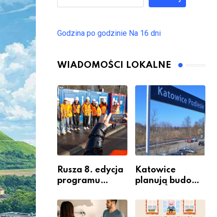
Godzina po godzinie
Na 16 dni
WIADOMOŚCI LOKALNE
Rusza 8. edycja
Katowice
programu
planują budowę
“Katowice
nowego węzła
Miastem
przesiadkoweg
Fachowców” –
o w Podlesiu