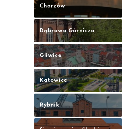
Chorzów
Dąbrowa Górnicza
Gliwice
Katowice
Rybnik