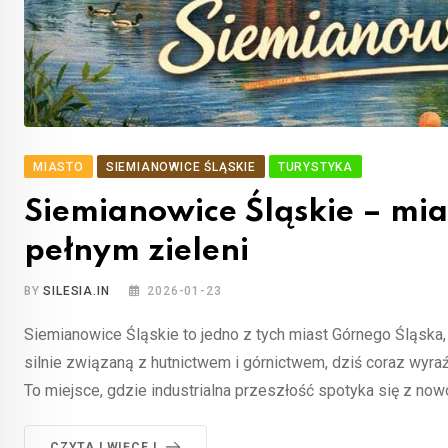
MIASTO
SIEMIANOWICE ŚLĄSKIE
TURYSTYKA
Siemianowice Śląskie – mia
pełnym zieleni
BY
SILESIA.IN
2026-01-23
Siemianowice Śląskie to jedno z tych miast Górnego Śląska,
silnie związaną z hutnictwem i górnictwem, dziś coraz wyraźn
To miejsce, gdzie industrialna przeszłość spotyka się z now
CZYTAJ WIĘCEJ