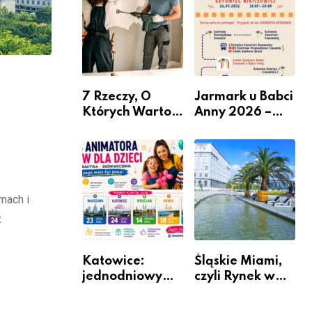
nabór dla
przedsiębiorców
7 Rzeczy, O
Jarmark u Babci
Których Warto
Anny 2026 –
Pamiętać Przed
Informacje
Remontem
Mieszkania
zmach i
z
Katowice:
Śląskie Miami,
jednodniowy
czyli Rynek w
kurs przygotuje
Katowicach
do pracy