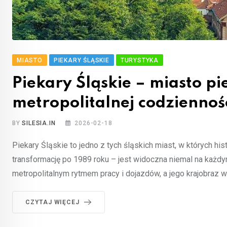
MIASTO
PIEKARY ŚLĄSKIE
TURYSTYKA
Piekary Śląskie – miasto p
metropolitalnej codziennoś
BY
SILESIA.IN
2026-02-18
Piekary Śląskie to jedno z tych śląskich miast, w których hist
transformację po 1989 roku – jest widoczna niemal na każd
metropolitalnym rytmem pracy i dojazdów, a jego krajobraz w
CZYTAJ WIĘCEJ