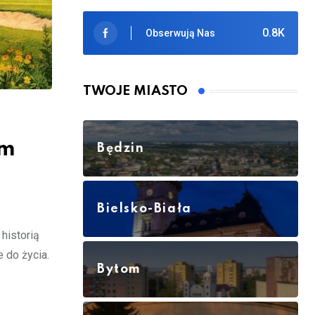
0.8K
Obserwują Nas
TWOJE MIASTO
em
Będzin
Bielsko-Biała
historią
 do życia.
Bytom