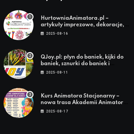
HurtowniaAnimatora.pl –
artykuły imprezowe, dekoracje,
stroje i akcesoria dla animatorów
2025-08-16
QJoy.pl: płyn do baniek, kijki do
baniek, sznurki do baniek i
zestawy do baniek
2025-08-11
Kurs Animatora Stacjonarny –
nowa trasa Akademii Animatora
– jesień 2025
2025-08-17