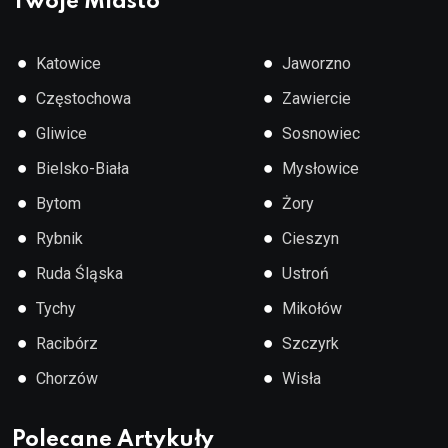
Twoje Miasto
●
●
Katowice
Jaworzno
●
●
Częstochowa
Zawiercie
●
●
Gliwice
Sosnowiec
●
●
Bielsko-Biała
Mysłowice
●
●
Bytom
Żory
●
●
Rybnik
Cieszyn
●
●
Ruda Śląska
Ustroń
●
●
Tychy
Mikołów
●
●
Racibórz
Szczyrk
●
●
Chorzów
Wisła
Polecane Artykuły