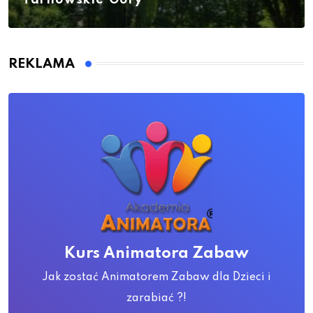
REKLAMA
Kurs Animatora Zabaw
Jak zostać Animatorem Zabaw dla Dzieci i
zarabiać ?!