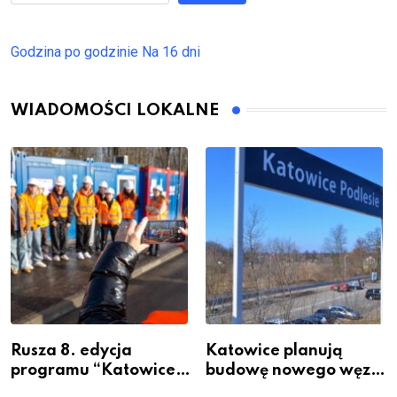
Godzina po godzinie
Na 16 dni
WIADOMOŚCI LOKALNE
Rusza 8. edycja
Katowice planują
programu “Katowice
budowę nowego węzła
Miastem Fachowców”
przesiadkowego w