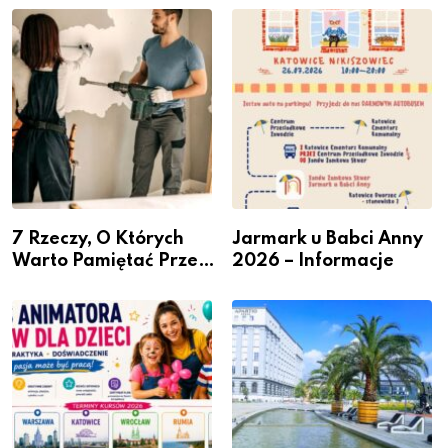
– nabór dla
Podlesiu
przedsiębiorców
7 Rzeczy, O Których
Jarmark u Babci Anny
Warto Pamiętać Przed
2026 – Informacje
Remontem Mieszkania