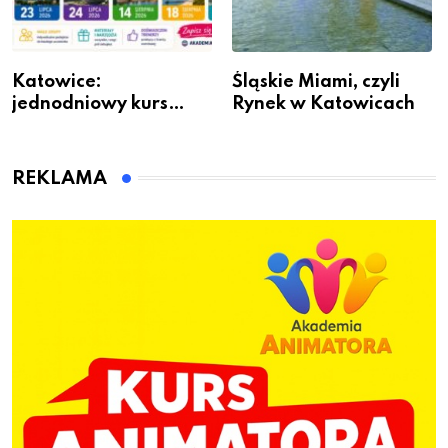
Katowice:
Śląskie Miami, czyli
jednodniowy kurs
Rynek w Katowicach
przygotuje do pracy
animatora zabaw dla
dzieci
REKLAMA