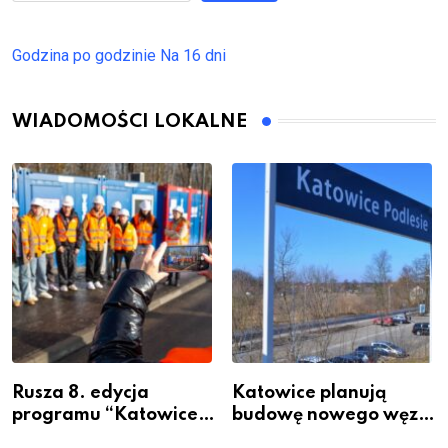
Godzina po godzinie
Na 16 dni
WIADOMOŚCI LOKALNE
Rusza 8. edycja
Katowice planują
programu “Katowice
budowę nowego węzła
Miastem Fachowców”
przesiadkowego w