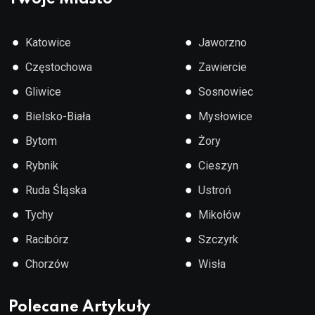
●
●
Katowice
Jaworzno
●
●
Częstochowa
Zawiercie
●
●
Gliwice
Sosnowiec
●
●
Bielsko-Biała
Mysłowice
●
●
Bytom
Żory
●
●
Rybnik
Cieszyn
●
●
Ruda Śląska
Ustroń
●
●
Tychy
Mikołów
●
●
Racibórz
Szczyrk
●
●
Chorzów
Wisła
Polecane Artykuły