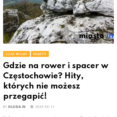
CZAS WOLNY
MIASTO
Gdzie na rower i spacer w
Częstochowie? Hity,
których nie możesz
przegapić!
BY
SILESIA.IN
2025-05-11