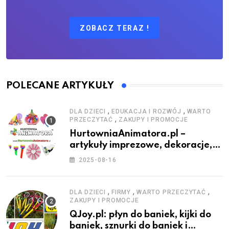
ZOBACZ TERAZ !
POLECANE ARTYKUŁY
,
,
DLA DZIECI
EDUKACJA I ROZWÓJ
WARTO
,
PRZECZYTAĆ
ZAKUPY I PROMOCJE
HurtowniaAnimatora.pl –
artykuły imprezowe, dekoracje,
stroje i akcesoria dla animatorów
2025-08-16
,
,
,
DLA DZIECI
FIRMY
WARTO PRZECZYTAĆ
ZAKUPY I PROMOCJE
QJoy.pl: płyn do baniek, kijki do
baniek, sznurki do baniek i