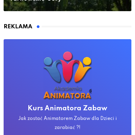
REKLAMA
Kurs Animatora Zabaw
Jak zostać Animatorem Zabaw dla Dzieci i
zarabiać ?!