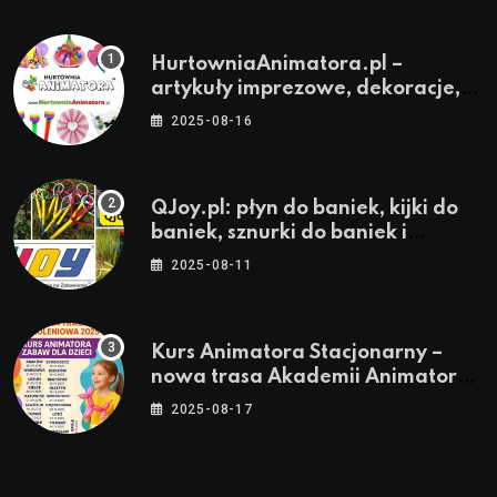
HurtowniaAnimatora.pl –
artykuły imprezowe, dekoracje,
stroje i akcesoria dla animatorów
2025-08-16
QJoy.pl: płyn do baniek, kijki do
baniek, sznurki do baniek i
zestawy do baniek
2025-08-11
Kurs Animatora Stacjonarny –
nowa trasa Akademii Animatora
– jesień 2025
2025-08-17