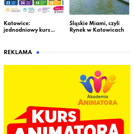
Katowice:
Śląskie Miami, czyli
jednodniowy kurs
Rynek w Katowicach
przygotuje do pracy
animatora zabaw dla
dzieci
REKLAMA