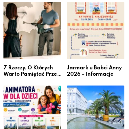
– nabór dla
Podlesiu
przedsiębiorców
7 Rzeczy, O Których
Jarmark u Babci Anny
Warto Pamiętać Przed
2026 – Informacje
Remontem Mieszkania