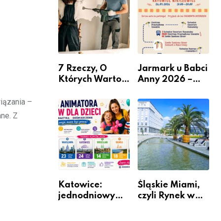
nabór dla
przedsiębiorców
7 Rzeczy, O
Jarmark u Babci
Których Warto
Anny 2026 –
Pamiętać Przed
Informacje
Remontem
iązania –
Mieszkania
ne. Z
Katowice:
Śląskie Miami,
jednodniowy
czyli Rynek w
kurs przygotuje
Katowicach
do pracy