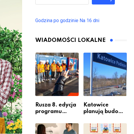
Godzina po godzinie
Na 16 dni
WIADOMOŚCI LOKALNE
Rusza 8. edycja
Katowice
programu
planują budowę
“Katowice
nowego węzła
Miastem
przesiadkoweg
Fachowców” –
o w Podlesiu