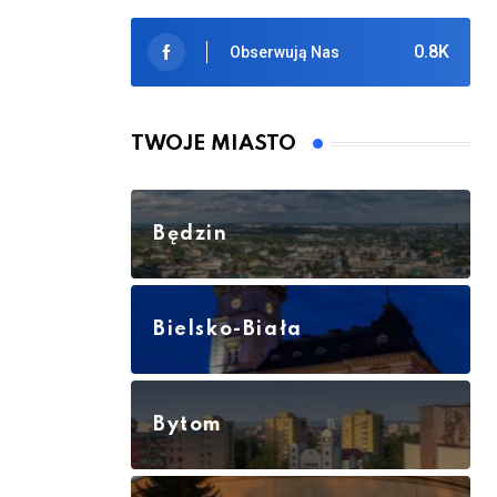
0.8K
Obserwują Nas
TWOJE MIASTO
Będzin
Bielsko-Biała
Bytom