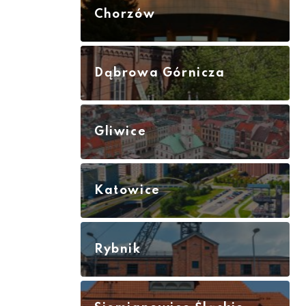
Chorzów
Dąbrowa Górnicza
Gliwice
Katowice
Rybnik