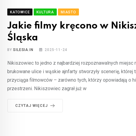
KATOWICE
KULTURA
MIASTO
Jakie filmy kręcono w Nik
Śląska
BY
SILESIA.IN
2025-11-24
Nikiszowiec to jedno z najbardziej rozpoznawalnych miejsc 
brukowane ulice i wąskie ajnfarty stworzyły scenerię, której 
przyciąga filmowców – zarówno tych, którzy opowiadają o hist
przestrzeni. Nikiszowiec zagrał już w
CZYTAJ WIĘCEJ