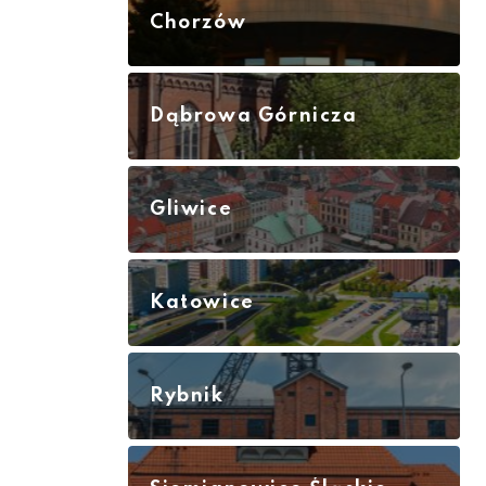
Chorzów
Dąbrowa Górnicza
Gliwice
Katowice
Rybnik