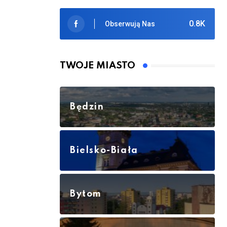
0.8K
Obserwują Nas
TWOJE MIASTO
Będzin
Bielsko-Biała
Bytom