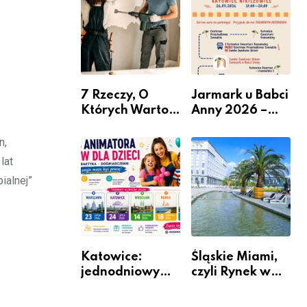
nabór dla
przedsiębiorców
7 Rzeczy, O
Jarmark u Babci
Których Warto
Anny 2026 –
Pamiętać Przed
Informacje
Remontem
n,
Mieszkania
lat
ialnej”
Katowice:
Śląskie Miami,
jednodniowy
czyli Rynek w
kurs przygotuje
Katowicach
do pracy