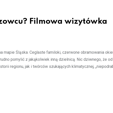
iszowcu? Filmowa wizytówka
na mapie Śląska. Ceglaste familoki, czerwone obramowania okie
trudno pomylić z jakąkolwiek inną dzielnicą. Nic dziwnego, że od 
orii regionu, jak i twórców szukających klimatycznej, „niepodrab