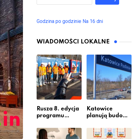
Godzina po godzinie
Na 16 dni
WIADOMOŚCI LOKALNE
Rusza 8. edycja
Katowice
programu
planują budowę
“Katowice
nowego węzła
Miastem
przesiadkoweg
Fachowców” –
o w Podlesiu