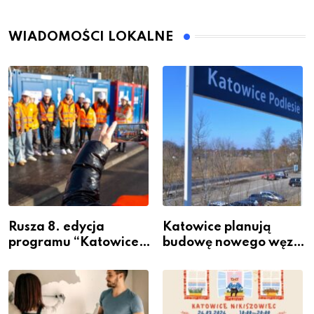
WIADOMOŚCI LOKALNE
Rusza 8. edycja
Katowice planują
programu “Katowice
budowę nowego węzła
Miastem Fachowców”
przesiadkowego w
– nabór dla
Podlesiu
przedsiębiorców