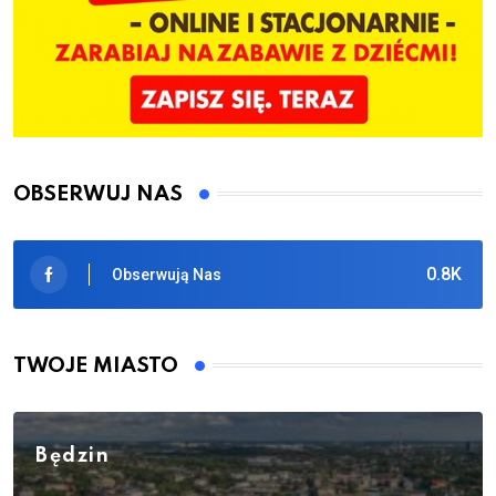
OBSERWUJ NAS
0.8K
Obserwują Nas
TWOJE MIASTO
Będzin