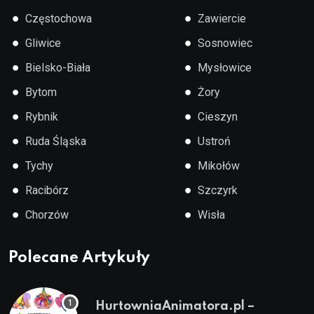
●
●
Częstochowa
Zawiercie
●
●
Gliwice
Sosnowiec
●
●
Bielsko-Biała
Mysłowice
●
●
Bytom
Żory
●
●
Rybnik
Cieszyn
●
●
Ruda Śląska
Ustroń
●
●
Tychy
Mikołów
●
●
Racibórz
Szczyrk
●
●
Chorzów
Wisła
Polecane Artykuły
HurtowniaAnimatora.pl –