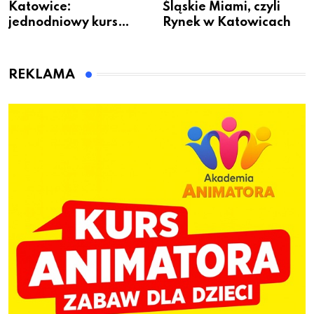
Katowice:
Śląskie Miami, czyli
jednodniowy kurs
Rynek w Katowicach
przygotuje do pracy
animatora zabaw dla
dzieci
REKLAMA