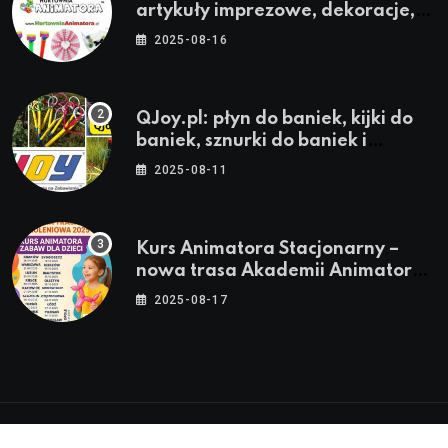
artykuły imprezowe, dekoracje,
stroje i akcesoria dla animatorów
2025-08-16
QJoy.pl: płyn do baniek, kijki do
baniek, sznurki do baniek i
zestawy do baniek
2025-08-11
Kurs Animatora Stacjonarny –
nowa trasa Akademii Animatora
– jesień 2025
2025-08-17
© 2024-2026 Twoje miasto. Twój Śląsk. Twoje