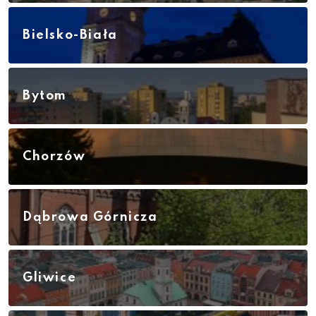
Bielsko-Biała
Bytom
Chorzów
Dąbrowa Górnicza
Gliwice