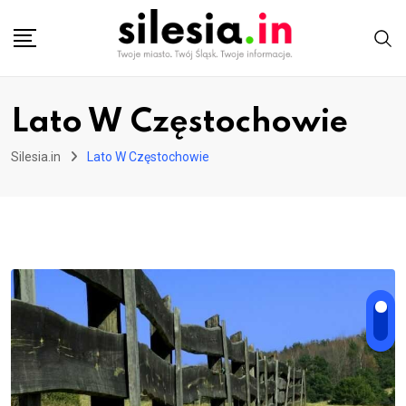
Skip
to
content
Lato W Częstochowie
Silesia.in
Lato W Częstochowie