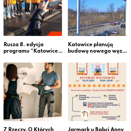
Rusza 8. edycja
Katowice planują
programu “Katowice
budowę nowego węzła
Miastem Fachowców”
przesiadkowego w
– nabór dla
Podlesiu
przedsiębiorców
7 Rzeczy, O Których
Jarmark u Babci Anny