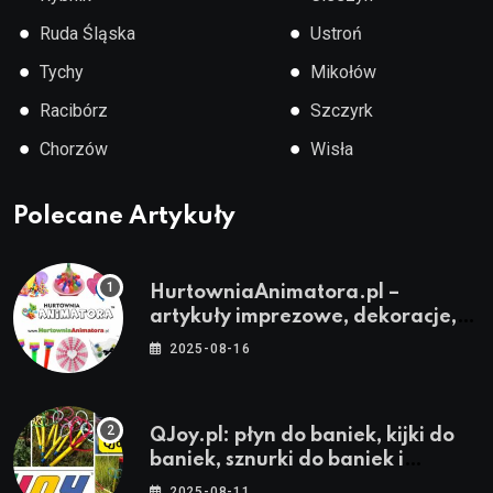
●
●
Ruda Śląska
Ustroń
●
●
Tychy
Mikołów
●
●
Racibórz
Szczyrk
●
●
Chorzów
Wisła
Polecane Artykuły
HurtowniaAnimatora.pl –
artykuły imprezowe, dekoracje,
stroje i akcesoria dla animatorów
2025-08-16
QJoy.pl: płyn do baniek, kijki do
baniek, sznurki do baniek i
zestawy do baniek
2025-08-11