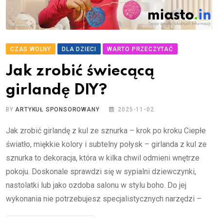
CZAS WOLNY
DLA DZIECI
WARTO PRZECZYTAĆ
Jak zrobić świecącą
girlandę DIY?
BY
ARTYKUŁ SPONSOROWANY
2025-11-02
Jak zrobić girlandę z kul ze sznurka – krok po kroku Ciepłe
światło, miękkie kolory i subtelny połysk – girlanda z kul ze
sznurka to dekoracja, która w kilka chwil odmieni wnętrze
pokoju. Doskonale sprawdzi się w sypialni dziewczynki,
nastolatki lub jako ozdoba salonu w stylu boho. Do jej
wykonania nie potrzebujesz specjalistycznych narzędzi –