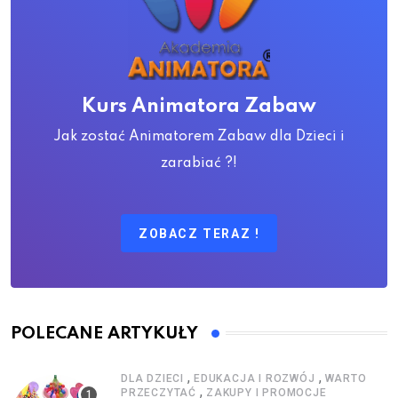
Kurs Animatora Zabaw
Jak zostać Animatorem Zabaw dla Dzieci i
zarabiać ?!
ZOBACZ TERAZ !
POLECANE ARTYKUŁY
,
,
DLA DZIECI
EDUKACJA I ROZWÓJ
WARTO
,
PRZECZYTAĆ
ZAKUPY I PROMOCJE