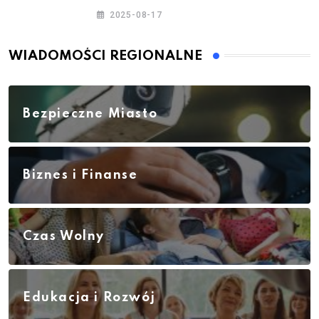
– jesień 2025
2025-08-17
WIADOMOŚCI REGIONALNE
Bezpieczne Miasto
Biznes i Finanse
Czas Wolny
Edukacja i Rozwój