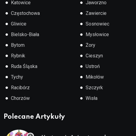
●
●
Katowice
Jaworzno
●
●
Częstochowa
Zawiercie
●
●
Gliwice
Sosnowiec
●
●
Bielsko-Biała
Mysłowice
●
●
Bytom
Żory
●
●
Rybnik
Cieszyn
●
●
Ruda Śląska
Ustroń
●
●
Tychy
Mikołów
●
●
Racibórz
Szczyrk
●
●
Chorzów
Wisła
Polecane Artykuły