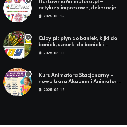
HurtowniaAnimatora.pl –
artykuły imprezowe, dekoracje,
stroje i akcesoria dla animatorów
2025-08-16
QJoy.pl: płyn do baniek, kijki do
baniek, sznurki do baniek i
zestawy do baniek
2025-08-11
Kurs Animatora Stacjonarny –
nowa trasa Akademii Animatora
– jesień 2025
2025-08-17