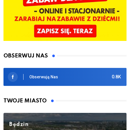
OBSERWUJ NAS
0.8K
Obserwują Nas
TWOJE MIASTO
Będzin