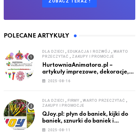
ZOBACZ TERAZ !
POLECANE ARTYKUŁY
,
,
DLA DZIECI
EDUKACJA I ROZWÓJ
WARTO
,
PRZECZYTAĆ
ZAKUPY I PROMOCJE
HurtowniaAnimatora.pl –
artykuły imprezowe, dekoracje,
stroje i akcesoria dla animatorów
2025-08-16
,
,
,
DLA DZIECI
FIRMY
WARTO PRZECZYTAĆ
ZAKUPY I PROMOCJE
QJoy.pl: płyn do baniek, kijki do
baniek, sznurki do baniek i
zestawy do baniek
2025-08-11