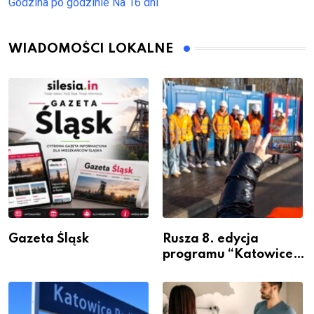
Godzina po godzinie
Na 16 dni
WIADOMOŚCI LOKALNE
Gazeta Śląsk
Rusza 8. edycja
programu “Katowice
Miastem Fachowców”
– nabór dla
przedsiębiorców