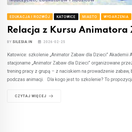
EDUKACJA I ROZWÓJ
KATOWICE
MIASTO
WYDARZENIA
Relacja z Kursu Animatora
BY
SILESIA.IN
2026-02-25
Katowice: szkolenie „Animator Zabaw dla Dzieci” Akademii 
stacjonarne „Animator Zabaw dla Dzieci” organizowane prze
trening pracy z grupą – z naciskiem na prowadzenie zabaw
podczas animacji. Dla kogo jest to szkolenie? To propozycj
CZYTAJ WIĘCEJ