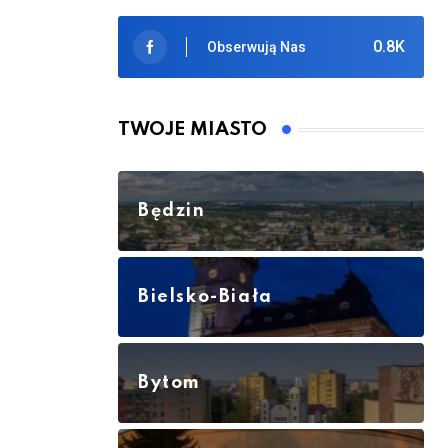
0.8K
Obserwują Nas
TWOJE MIASTO
Będzin
Bielsko-Biała
Bytom