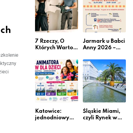
nabór dla
przedsiębiorców
ach
7 Rzeczy, O
Jarmark u Babci
Których Warto
Anny 2026 –
Pamiętać Przed
Informacje
szkolenie
Remontem
aktyczny
Mieszkania
ieci
Katowice:
Śląskie Miami,
jednodniowy
czyli Rynek w
kurs przygotuje
Katowicach
do pracy