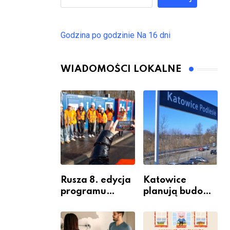
Godzina po godzinie
Na 16 dni
WIADOMOŚCI LOKALNE
Rusza 8. edycja
Katowice
programu
planują budowę
“Katowice
nowego węzła
Miastem
przesiadkoweg
Fachowców” –
o w Podlesiu