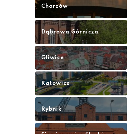
Chorzów
Dąbrowa Górnicza
Gliwice
Katowice
Rybnik