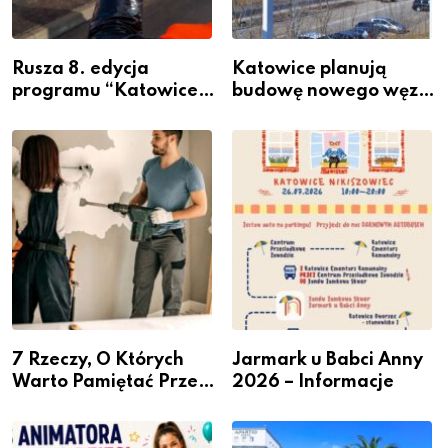
Rusza 8. edycja
Katowice planują
programu “Katowice
budowę nowego węzła
Miastem Fachowców”
przesiadkowego w
– nabór dla
Podlesiu
przedsiębiorców
7 Rzeczy, O Których
Jarmark u Babci Anny
Warto Pamiętać Przed
2026 – Informacje
Remontem Mieszkania