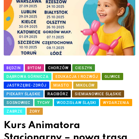
BĘDZIN
BYTOM
CHORZÓW
CIESZYN
DĄBROWA GÓRNICZA
EDUKACJA I ROZWÓJ
GLIWICE
JASTRZĘBIE-ZDRÓJ
MIASTO
MIKOŁÓW
PIEKARY ŚLĄSKIE
RACIBÓRZ
SIEMIANOWICE ŚLĄSKIE
SOSNOWIEC
TYCHY
WODZISŁAW ŚLĄSKI
WYDARZENIA
ZABRZE
ŻORY
Kurs Animatora
Stacjonarny – nowa trasa