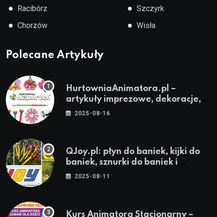
●
●
Racibórz
Szczyrk
●
●
Chorzów
Wisła
Polecane Artykuły
HurtowniaAnimatora.pl –
artykuły imprezowe, dekoracje,
stroje i akcesoria dla animatorów
2025-08-16
QJoy.pl: płyn do baniek, kijki do
baniek, sznurki do baniek i
zestawy do baniek
2025-08-11
Kurs Animatora Stacjonarny –