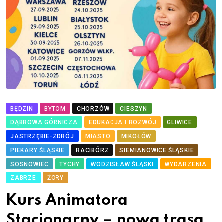
BĘDZIN
BYTOM
CHORZÓW
CIESZYN
DĄBROWA GÓRNICZA
EDUKACJA I ROZWÓJ
GLIWICE
JASTRZĘBIE-ZDRÓJ
MIASTO
MIKOŁÓW
PIEKARY ŚLĄSKIE
RACIBÓRZ
SIEMIANOWICE ŚLĄSKIE
SOSNOWIEC
TYCHY
WODZISŁAW ŚLĄSKI
WYDARZENIA
ZABRZE
ŻORY
Kurs Animatora
Stacjonarny – nowa trasa