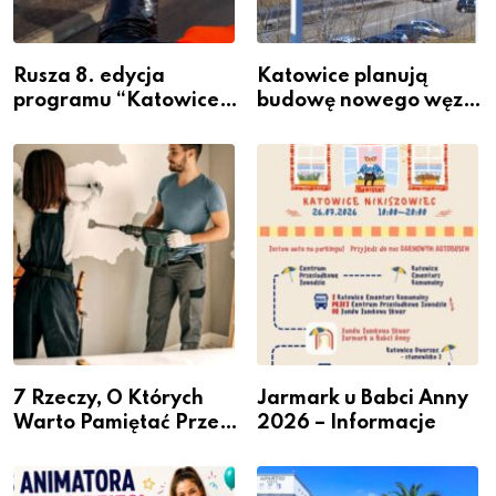
Rusza 8. edycja
Katowice planują
programu “Katowice
budowę nowego węzła
Miastem Fachowców”
przesiadkowego w
– nabór dla
Podlesiu
przedsiębiorców
7 Rzeczy, O Których
Jarmark u Babci Anny
Warto Pamiętać Przed
2026 – Informacje
Remontem Mieszkania