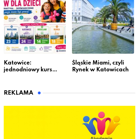
Katowice:
Śląskie Miami, czyli
jednodniowy kurs
Rynek w Katowicach
przygotuje do pracy
animatora zabaw dla
dzieci
REKLAMA