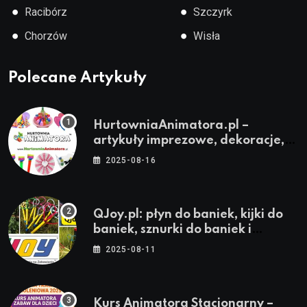
●
●
Racibórz
Szczyrk
●
●
Chorzów
Wisła
Polecane Artykuły
HurtowniaAnimatora.pl –
artykuły imprezowe, dekoracje,
stroje i akcesoria dla animatorów
2025-08-16
QJoy.pl: płyn do baniek, kijki do
baniek, sznurki do baniek i
zestawy do baniek
2025-08-11
Kurs Animatora Stacjonarny –