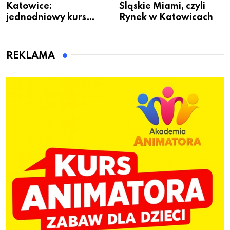
Katowice:
Śląskie Miami, czyli
jednodniowy kurs
Rynek w Katowicach
przygotuje do pracy
animatora zabaw dla
dzieci
REKLAMA