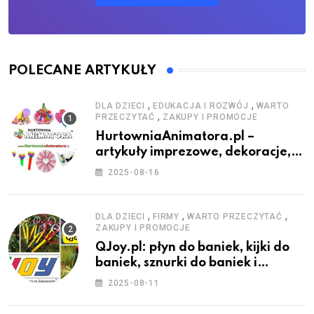
POLECANE ARTYKUŁY
,
,
DLA DZIECI
EDUKACJA I ROZWÓJ
WARTO
,
PRZECZYTAĆ
ZAKUPY I PROMOCJE
HurtowniaAnimatora.pl –
artykuły imprezowe, dekoracje,
stroje i akcesoria dla animatorów
2025-08-16
,
,
,
DLA DZIECI
FIRMY
WARTO PRZECZYTAĆ
ZAKUPY I PROMOCJE
QJoy.pl: płyn do baniek, kijki do
baniek, sznurki do baniek i
zestawy do baniek
2025-08-11