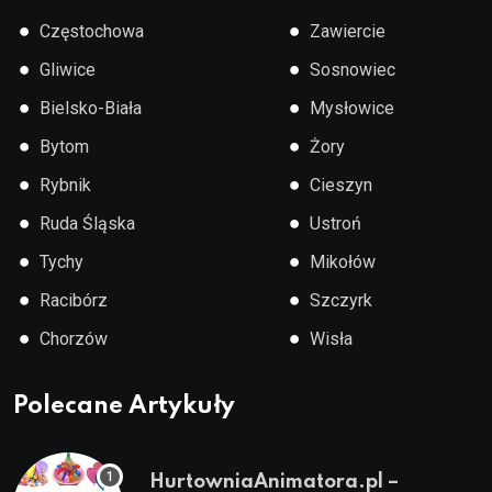
●
●
Częstochowa
Zawiercie
●
●
Gliwice
Sosnowiec
●
●
Bielsko-Biała
Mysłowice
●
●
Bytom
Żory
●
●
Rybnik
Cieszyn
●
●
Ruda Śląska
Ustroń
●
●
Tychy
Mikołów
●
●
Racibórz
Szczyrk
●
●
Chorzów
Wisła
Polecane Artykuły
HurtowniaAnimatora.pl –