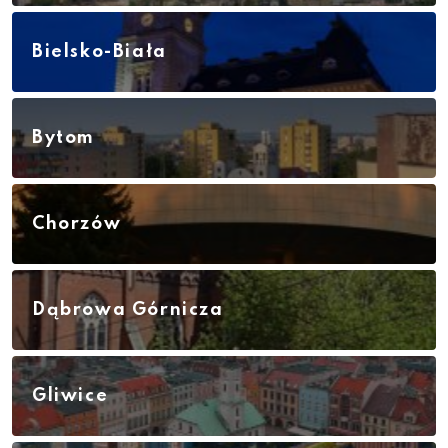
Bielsko-Biała
Bytom
Chorzów
Dąbrowa Górnicza
Gliwice