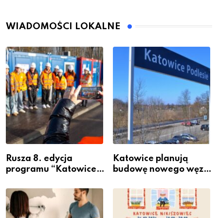
WIADOMOŚCI LOKALNE
Rusza 8. edycja
Katowice planują
programu “Katowice
budowę nowego węzła
Miastem Fachowców”
przesiadkowego w
– nabór dla
Podlesiu
przedsiębiorców