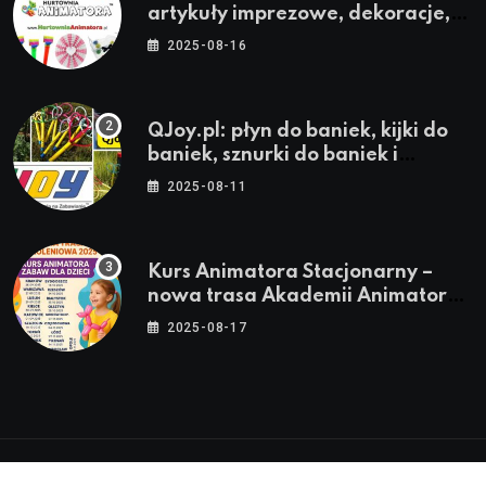
artykuły imprezowe, dekoracje,
stroje i akcesoria dla animatorów
2025-08-16
QJoy.pl: płyn do baniek, kijki do
baniek, sznurki do baniek i
zestawy do baniek
2025-08-11
Kurs Animatora Stacjonarny –
nowa trasa Akademii Animatora
– jesień 2025
2025-08-17
© 2024-2026 Twoje miasto. Twój Śląsk. Twoje