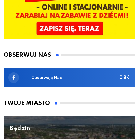
OBSERWUJ NAS
0.8K
Obserwują Nas
TWOJE MIASTO
Będzin