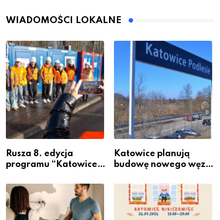
WIADOMOŚCI LOKALNE
Rusza 8. edycja
Katowice planują
programu “Katowice
budowę nowego węzła
Miastem Fachowców”
przesiadkowego w
– nabór dla
Podlesiu
przedsiębiorców