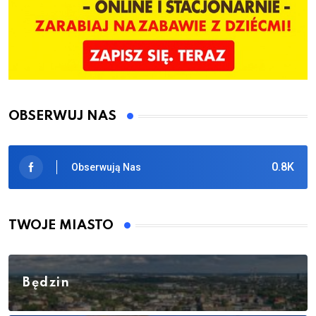
OBSERWUJ NAS
0.8K
Obserwują Nas
TWOJE MIASTO
Będzin