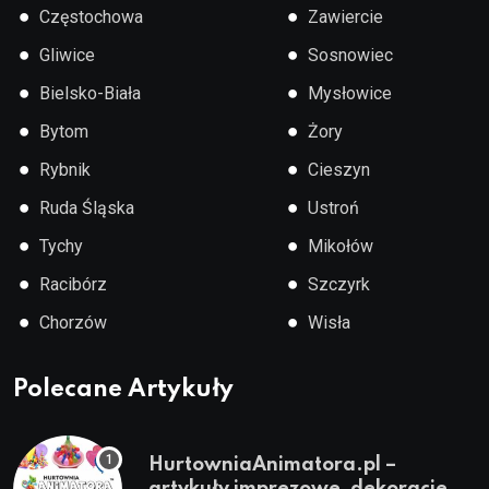
●
●
Częstochowa
Zawiercie
●
●
Gliwice
Sosnowiec
●
●
Bielsko-Biała
Mysłowice
●
●
Bytom
Żory
●
●
Rybnik
Cieszyn
●
●
Ruda Śląska
Ustroń
●
●
Tychy
Mikołów
●
●
Racibórz
Szczyrk
●
●
Chorzów
Wisła
Polecane Artykuły
HurtowniaAnimatora.pl –