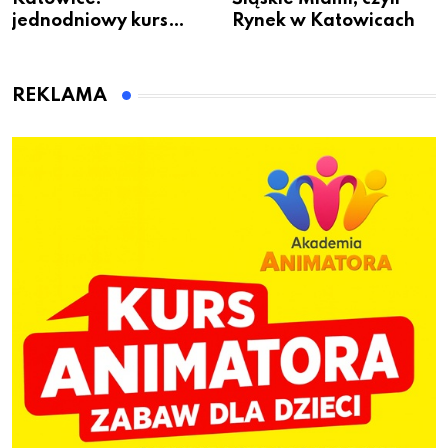
jednodniowy kurs
Rynek w Katowicach
przygotuje do pracy
animatora zabaw dla
dzieci
REKLAMA