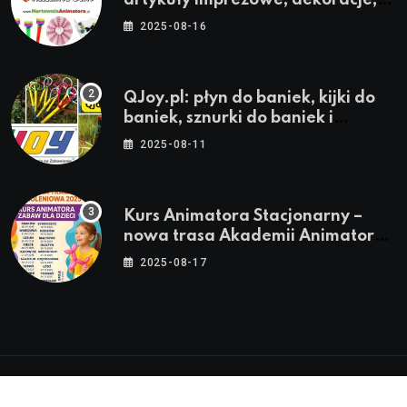
artykuły imprezowe, dekoracje,
stroje i akcesoria dla animatorów
2025-08-16
QJoy.pl: płyn do baniek, kijki do
baniek, sznurki do baniek i
zestawy do baniek
2025-08-11
Kurs Animatora Stacjonarny –
nowa trasa Akademii Animatora
– jesień 2025
2025-08-17
© 2024-2026 Twoje miasto. Twój Śląsk. Twoje