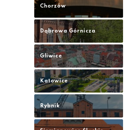
Chorzów
Dąbrowa Górnicza
Gliwice
Katowice
Rybnik