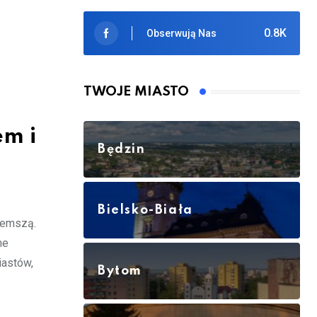
0.8K
Obserwują Nas
TWOJE MIASTO
em i
Będzin
Bielsko-Biała
zemszą.
ne
iastów,
Bytom