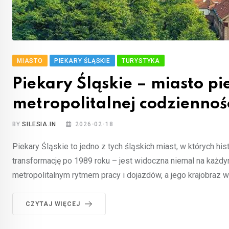
MIASTO
PIEKARY ŚLĄSKIE
TURYSTYKA
Piekary Śląskie – miasto p
metropolitalnej codziennoś
BY
SILESIA.IN
2026-02-18
Piekary Śląskie to jedno z tych śląskich miast, w których hist
transformację po 1989 roku – jest widoczna niemal na każd
metropolitalnym rytmem pracy i dojazdów, a jego krajobraz w
CZYTAJ WIĘCEJ