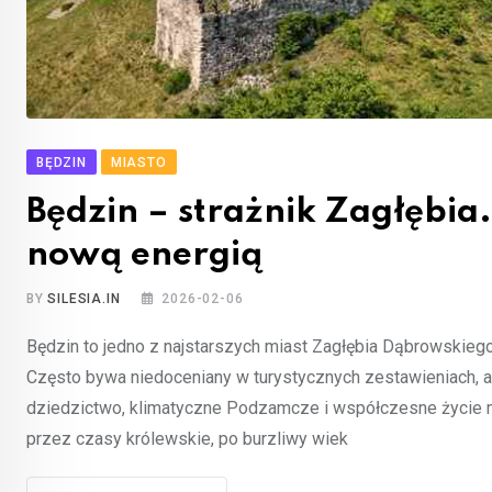
BĘDZIN
MIASTO
Będzin – strażnik Zagłębia.
nową energią
BY
SILESIA.IN
2026-02-06
Będzin to jedno z najstarszych miast Zagłębia Dąbrowskieg
Często bywa niedoceniany w turystycznych zestawieniach, a 
dziedzictwo, klimatyczne Podzamcze i współczesne życie mi
przez czasy królewskie, po burzliwy wiek