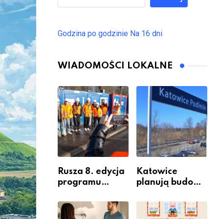
Godzina po godzinie
Na 16 dni
WIADOMOŚCI LOKALNE
Rusza 8. edycja
Katowice
programu
planują budowę
“Katowice
nowego węzła
Miastem
przesiadkoweg
Fachowców” –
o w Podlesiu