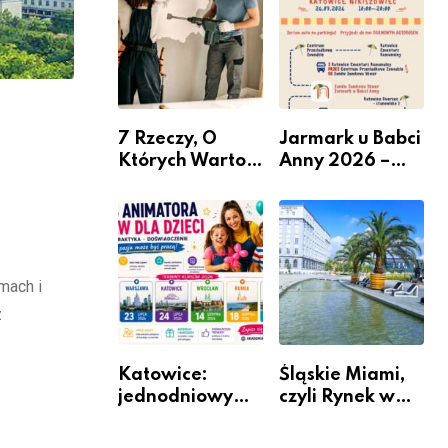
nabór dla
przedsiębiorców
7 Rzeczy, O
Jarmark u Babci
Których Warto
Anny 2026 –
Pamiętać Przed
Informacje
Remontem
Mieszkania
zmach i
z
Katowice:
Śląskie Miami,
jednodniowy
czyli Rynek w
kurs przygotuje
Katowicach
do pracy