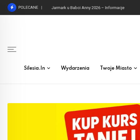
Skip
POLECANE
to
content
Silesia.in
Wydarzenia
Twoje Miasto