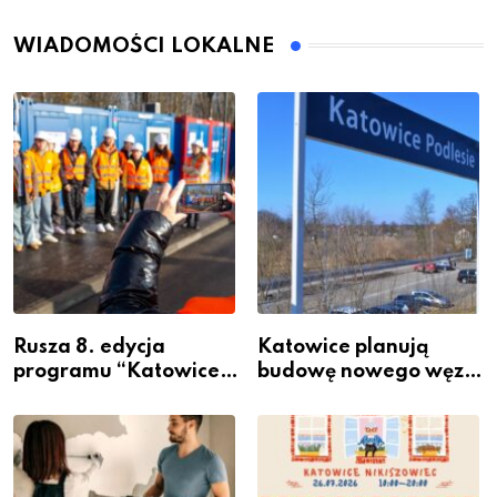
WIADOMOŚCI LOKALNE
Rusza 8. edycja
Katowice planują
programu “Katowice
budowę nowego węzła
Miastem Fachowców”
przesiadkowego w
– nabór dla
Podlesiu
przedsiębiorców