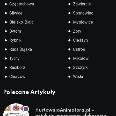
●
●
Częstochowa
Zawiercie
●
●
Gliwice
Sosnowiec
●
●
Bielsko-Biała
Mysłowice
●
●
Bytom
Żory
●
●
Rybnik
Cieszyn
●
●
Ruda Śląska
Ustroń
●
●
Tychy
Mikołów
●
●
Racibórz
Szczyrk
●
●
Chorzów
Wisła
Polecane Artykuły
HurtowniaAnimatora.pl –
artykuły imprezowe, dekoracje,