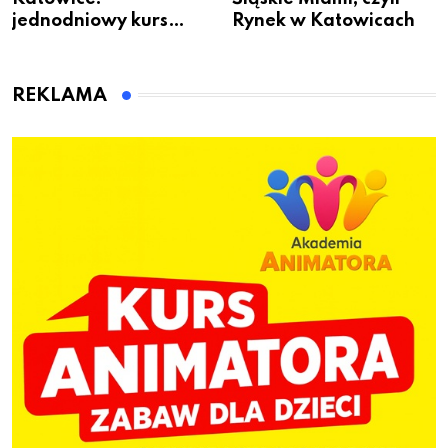
jednodniowy kurs
Rynek w Katowicach
przygotuje do pracy
animatora zabaw dla
dzieci
REKLAMA