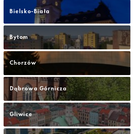
Bielsko-Biała
Bytom
Chorzów
Dąbrowa Górnicza
Gliwice