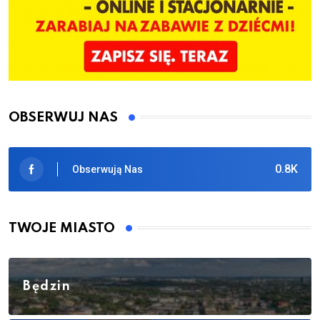
OBSERWUJ NAS
0.8K
Obserwują Nas
TWOJE MIASTO
Będzin