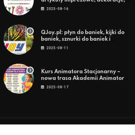
stroje i akcesoria dla animatorów
2025-08-16
QJoy.pl: płyn do baniek, kijki do
baniek, sznurki do baniek i
zestawy do baniek
2025-08-11
Kurs Animatora Stacjonarny –
nowa trasa Akademii Animatora
– jesień 2025
2025-08-17
© 2024-2026 Twoje miasto. Twój Śląsk. Twoje