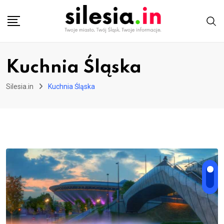
Skip
to
content
Kuchnia Śląska
Silesia.in
Kuchnia Śląska