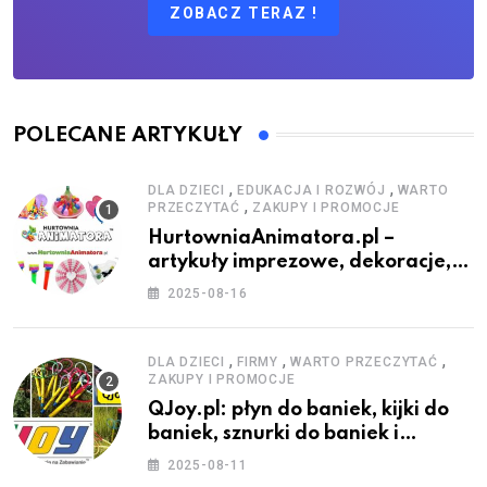
ZOBACZ TERAZ !
POLECANE ARTYKUŁY
,
,
DLA DZIECI
EDUKACJA I ROZWÓJ
WARTO
,
PRZECZYTAĆ
ZAKUPY I PROMOCJE
HurtowniaAnimatora.pl –
artykuły imprezowe, dekoracje,
stroje i akcesoria dla animatorów
2025-08-16
,
,
,
DLA DZIECI
FIRMY
WARTO PRZECZYTAĆ
ZAKUPY I PROMOCJE
QJoy.pl: płyn do baniek, kijki do
baniek, sznurki do baniek i
zestawy do baniek
2025-08-11