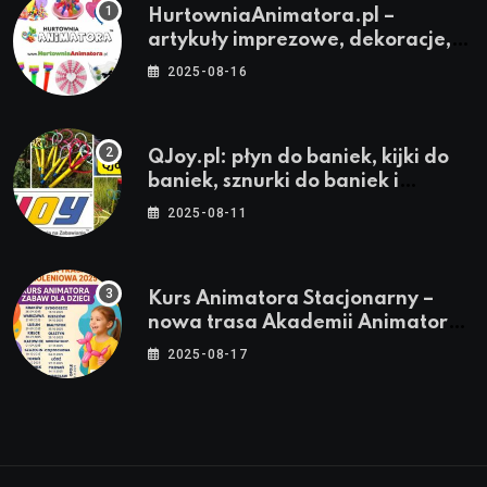
HurtowniaAnimatora.pl –
artykuły imprezowe, dekoracje,
stroje i akcesoria dla animatorów
2025-08-16
QJoy.pl: płyn do baniek, kijki do
baniek, sznurki do baniek i
zestawy do baniek
2025-08-11
Kurs Animatora Stacjonarny –
nowa trasa Akademii Animatora
– jesień 2025
2025-08-17