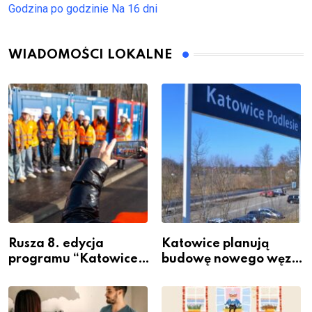
Godzina po godzinie
Na 16 dni
WIADOMOŚCI LOKALNE
Rusza 8. edycja
Katowice planują
programu “Katowice
budowę nowego węzła
Miastem Fachowców”
przesiadkowego w
– nabór dla
Podlesiu
przedsiębiorców