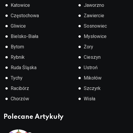
●
●
Katowice
Jaworzno
●
●
Częstochowa
Zawiercie
●
●
Gliwice
Sosnowiec
●
●
Bielsko-Biała
Mysłowice
●
●
Bytom
Żory
●
●
Rybnik
Cieszyn
●
●
Ruda Śląska
Ustroń
●
●
Tychy
Mikołów
●
●
Racibórz
Szczyrk
●
●
Chorzów
Wisła
Polecane Artykuły