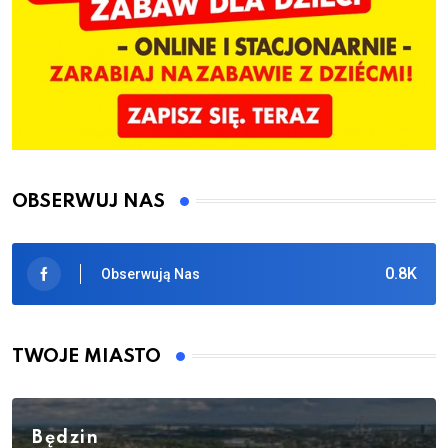
OBSERWUJ NAS
0.8K
Obserwują Nas
TWOJE MIASTO
Będzin