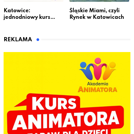
Katowice:
Śląskie Miami, czyli
jednodniowy kurs
Rynek w Katowicach
przygotuje do pracy
animatora zabaw dla
dzieci
REKLAMA