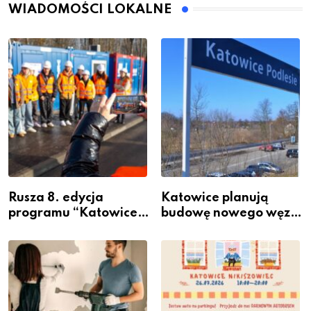
WIADOMOŚCI LOKALNE
Rusza 8. edycja
Katowice planują
programu “Katowice
budowę nowego węzła
Miastem Fachowców”
przesiadkowego w
– nabór dla
Podlesiu
przedsiębiorców