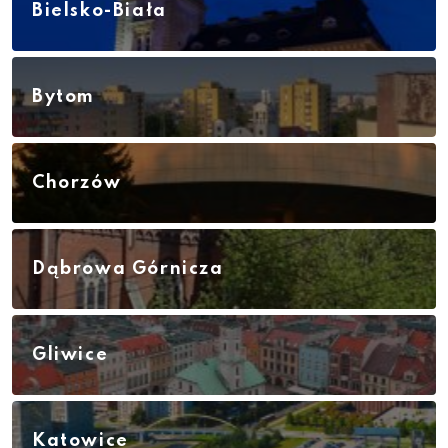
Bielsko-Biała
Bytom
Chorzów
Dąbrowa Górnicza
Gliwice
Katowice