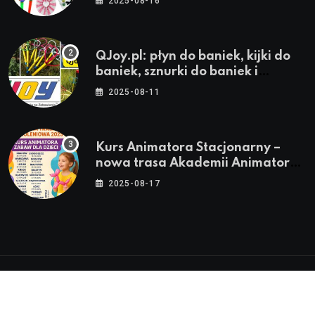
2025-08-16
QJoy.pl: płyn do baniek, kijki do
baniek, sznurki do baniek i
zestawy do baniek
2025-08-11
Kurs Animatora Stacjonarny –
nowa trasa Akademii Animatora
– jesień 2025
2025-08-17
© 2024-2026 Twoje miasto. Twój Śląsk. Twoje
informacje™ | Wszystkie Prawa Zastrzeżone by
Silesia.in