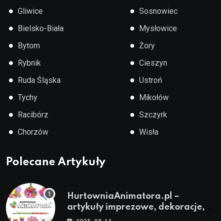
●
●
Gliwice
Sosnowiec
●
●
Bielsko-Biała
Mysłowice
●
●
Bytom
Żory
●
●
Rybnik
Cieszyn
●
●
Ruda Śląska
Ustroń
●
●
Tychy
Mikołów
●
●
Racibórz
Szczyrk
●
●
Chorzów
Wisła
Polecane Artykuły
HurtowniaAnimatora.pl –
artykuły imprezowe, dekoracje,
stroje i akcesoria dla animatorów