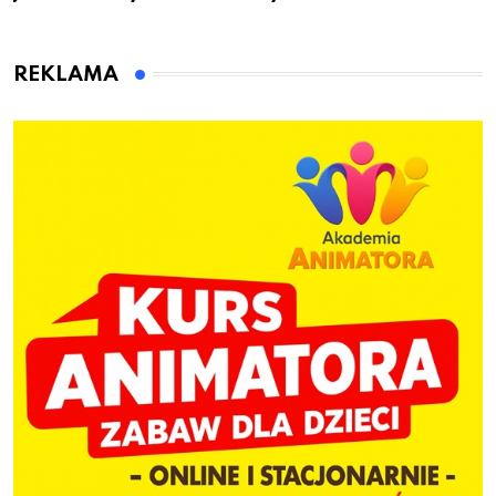
przygotuje do pracy
animatora zabaw dla
dzieci
REKLAMA