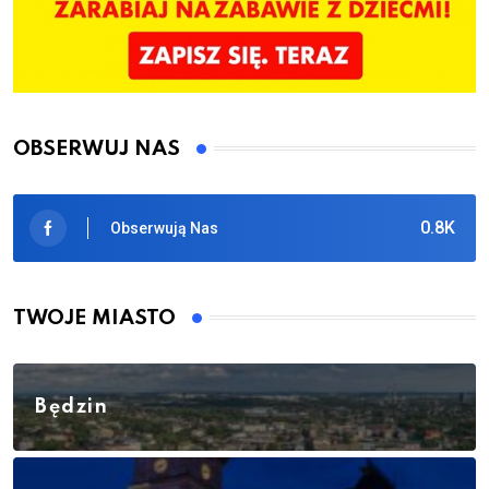
OBSERWUJ NAS
0.8K
Obserwują Nas
TWOJE MIASTO
Będzin