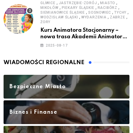
,
,
,
GLIWICE
JASTRZĘBIE-ZDRÓJ
MIASTO
,
,
,
MIKOŁÓW
PIEKARY ŚLĄSKIE
RACIBÓRZ
,
,
,
SIEMIANOWICE ŚLĄSKIE
SOSNOWIEC
TYCHY
,
,
,
WODZISŁAW ŚLĄSKI
WYDARZENIA
ZABRZE
ŻORY
Kurs Animatora Stacjonarny –
nowa trasa Akademii Animatora
– jesień 2025
2025-08-17
WIADOMOŚCI REGIONALNE
Bezpieczne Miasto
Biznes i Finanse