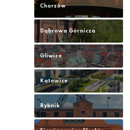
Chorzów
Dąbrowa Górnicza
Gliwice
Katowice
Rybnik