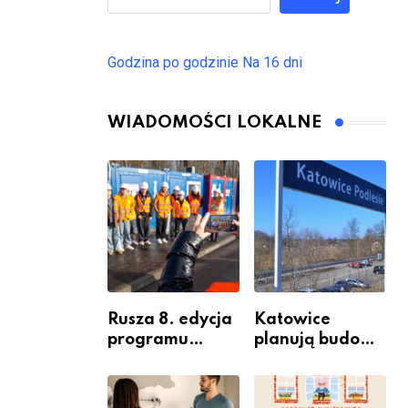
Godzina po godzinie
Na 16 dni
WIADOMOŚCI LOKALNE
Rusza 8. edycja
Katowice
programu
planują budowę
“Katowice
nowego węzła
Miastem
przesiadkoweg
Fachowców” –
o w Podlesiu