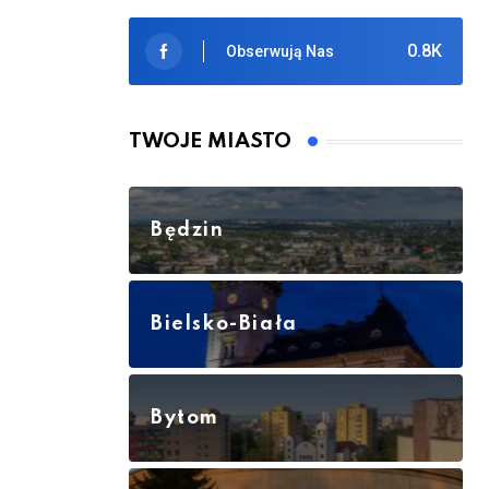
0.8K
Obserwują Nas
TWOJE MIASTO
Będzin
Bielsko-Biała
Bytom