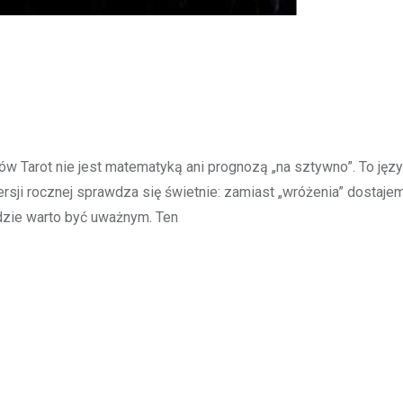
ów Tarot nie jest matematyką ani prognozą „na sztywno”. To języ
rsji rocznej sprawdza się świetnie: zamiast „wróżenia” dostaje
gdzie warto być uważnym. Ten