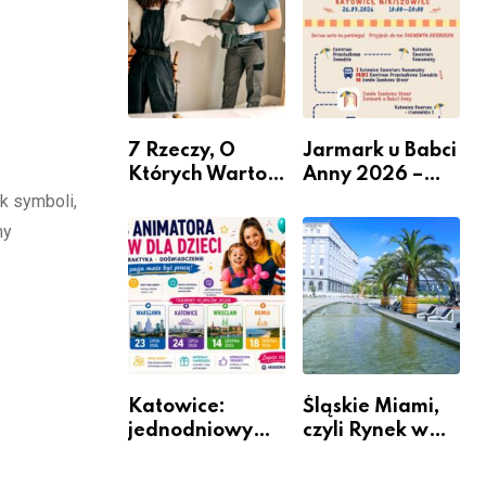
nabór dla
przedsiębiorców
7 Rzeczy, O
Jarmark u Babci
Których Warto
Anny 2026 –
Pamiętać Przed
Informacje
k symboli,
Remontem
my
Mieszkania
Katowice:
Śląskie Miami,
jednodniowy
czyli Rynek w
kurs przygotuje
Katowicach
do pracy