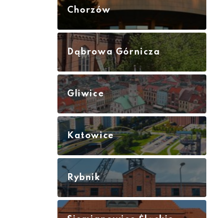
Chorzów
Dąbrowa Górnicza
Gliwice
Katowice
Rybnik