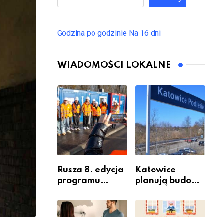
Godzina po godzinie
Na 16 dni
WIADOMOŚCI LOKALNE
Rusza 8. edycja
Katowice
programu
planują budowę
“Katowice
nowego węzła
Miastem
przesiadkoweg
Fachowców” –
o w Podlesiu