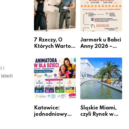
nabór dla
przedsiębiorców
7 Rzeczy, O
Jarmark u Babci
Których Warto
Anny 2026 –
Pamiętać Przed
Informacje
Remontem
Mieszkania
i i
latach
Katowice:
Śląskie Miami,
jednodniowy
czyli Rynek w
kurs przygotuje
Katowicach
do pracy