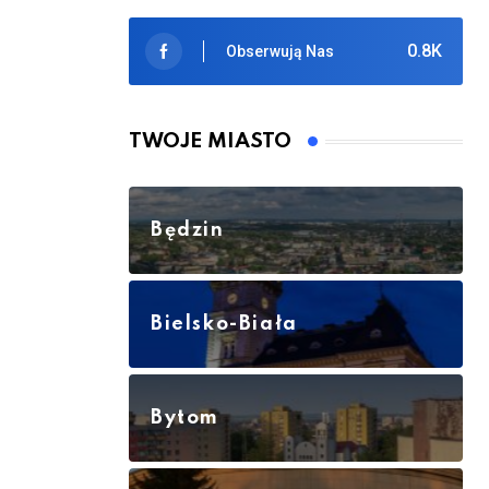
0.8K
Obserwują Nas
TWOJE MIASTO
Będzin
Bielsko-Biała
Bytom