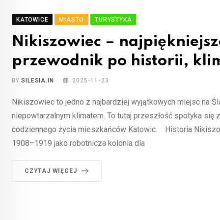
KATOWICE
MIASTO
TURYSTYKA
Nikiszowiec – najpiękniejsz
przewodnik po historii, kli
BY
SILESIA.IN
2025-11-23
Nikiszowiec to jedno z najbardziej wyjątkowych miejsc na Ślą
niepowtarzalnym klimatem. To tutaj przeszłość spotyka się z te
codziennego życia mieszkańców Katowic. Historia Nikiszow
1908–1919 jako robotnicza kolonia dla
CZYTAJ WIĘCEJ