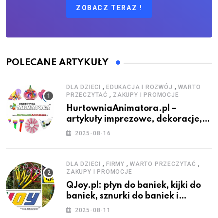
ZOBACZ TERAZ !
POLECANE ARTYKUŁY
,
,
DLA DZIECI
EDUKACJA I ROZWÓJ
WARTO
,
PRZECZYTAĆ
ZAKUPY I PROMOCJE
HurtowniaAnimatora.pl –
artykuły imprezowe, dekoracje,
stroje i akcesoria dla animatorów
2025-08-16
,
,
,
DLA DZIECI
FIRMY
WARTO PRZECZYTAĆ
ZAKUPY I PROMOCJE
QJoy.pl: płyn do baniek, kijki do
baniek, sznurki do baniek i
zestawy do baniek
2025-08-11