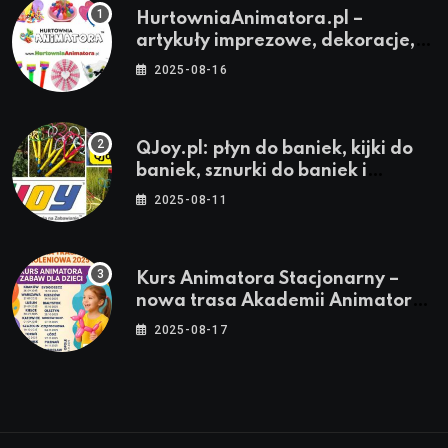
HurtowniaAnimatora.pl –
artykuły imprezowe, dekoracje,
stroje i akcesoria dla animatorów
2025-08-16
QJoy.pl: płyn do baniek, kijki do
baniek, sznurki do baniek i
zestawy do baniek
2025-08-11
Kurs Animatora Stacjonarny –
nowa trasa Akademii Animatora
– jesień 2025
2025-08-17