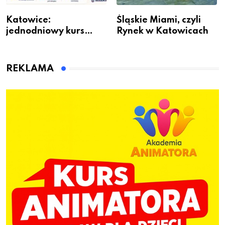
Katowice:
Śląskie Miami, czyli
jednodniowy kurs
Rynek w Katowicach
przygotuje do pracy
animatora zabaw dla
dzieci
REKLAMA