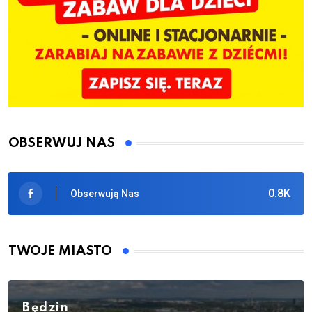
OBSERWUJ NAS
0.8K
Obserwują Nas
TWOJE MIASTO
Będzin