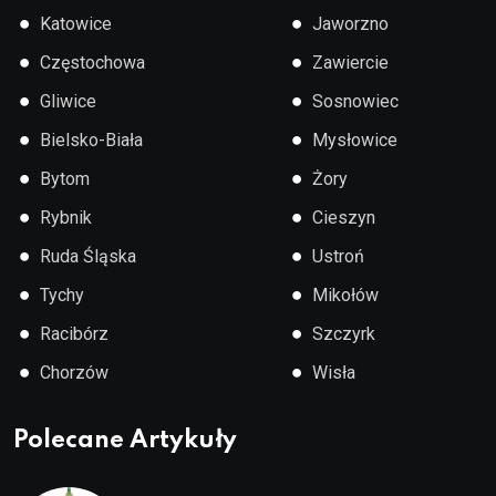
●
●
Katowice
Jaworzno
●
●
Częstochowa
Zawiercie
●
●
Gliwice
Sosnowiec
●
●
Bielsko-Biała
Mysłowice
●
●
Bytom
Żory
●
●
Rybnik
Cieszyn
●
●
Ruda Śląska
Ustroń
●
●
Tychy
Mikołów
●
●
Racibórz
Szczyrk
●
●
Chorzów
Wisła
Polecane Artykuły