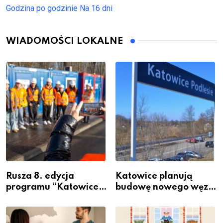
Godzina po godzinie
Na 16 dni
WIADOMOŚCI LOKALNE
Rusza 8. edycja
Katowice planują
programu “Katowice
budowę nowego węzła
Miastem Fachowców”
przesiadkowego w
– nabór dla
Podlesiu
przedsiębiorców