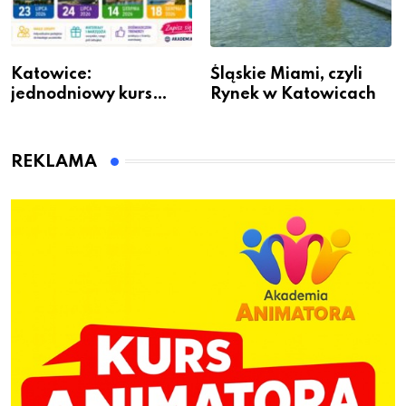
Katowice:
Śląskie Miami, czyli
jednodniowy kurs
Rynek w Katowicach
przygotuje do pracy
animatora zabaw dla
dzieci
REKLAMA