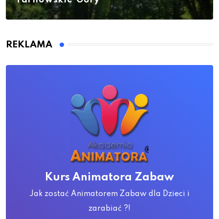
REKLAMA
Kurs Animatora Zabaw
Jak zostać Animatorem Zabaw dla Dzieci i
zarabiać ?!