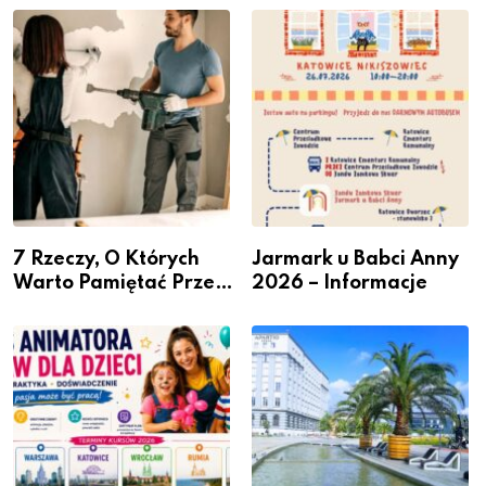
– nabór dla
Podlesiu
przedsiębiorców
7 Rzeczy, O Których
Jarmark u Babci Anny
Warto Pamiętać Przed
2026 – Informacje
Remontem Mieszkania