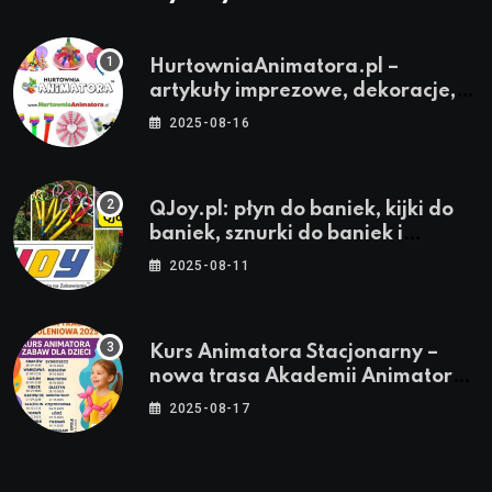
HurtowniaAnimatora.pl –
artykuły imprezowe, dekoracje,
stroje i akcesoria dla animatorów
2025-08-16
QJoy.pl: płyn do baniek, kijki do
baniek, sznurki do baniek i
zestawy do baniek
2025-08-11
Kurs Animatora Stacjonarny –
nowa trasa Akademii Animatora
– jesień 2025
2025-08-17