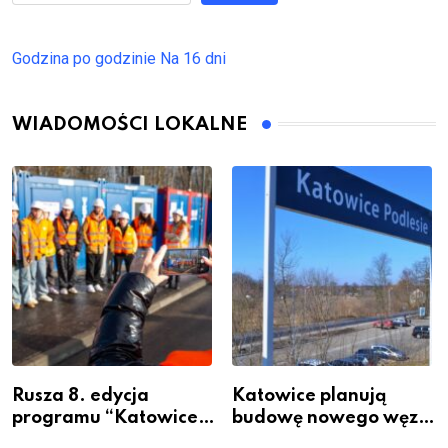
Godzina po godzinie
Na 16 dni
WIADOMOŚCI LOKALNE
Rusza 8. edycja
Katowice planują
programu “Katowice
budowę nowego węzła
Miastem Fachowców”
przesiadkowego w