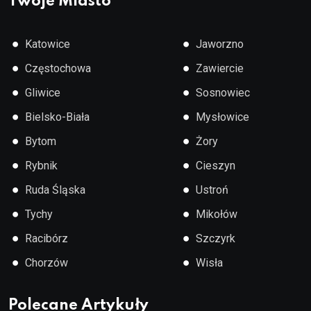
Twoje Miasto
●
●
Katowice
Jaworzno
●
●
Częstochowa
Zawiercie
●
●
Gliwice
Sosnowiec
●
●
Bielsko-Biała
Mysłowice
●
●
Bytom
Żory
●
●
Rybnik
Cieszyn
●
●
Ruda Śląska
Ustroń
●
●
Tychy
Mikołów
●
●
Racibórz
Szczyrk
●
●
Chorzów
Wisła
Polecane Artykuły