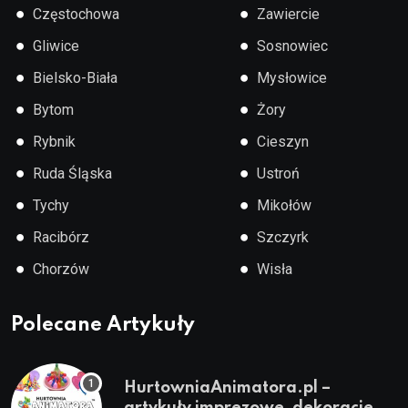
●
●
Częstochowa
Zawiercie
●
●
Gliwice
Sosnowiec
●
●
Bielsko-Biała
Mysłowice
●
●
Bytom
Żory
●
●
Rybnik
Cieszyn
●
●
Ruda Śląska
Ustroń
●
●
Tychy
Mikołów
●
●
Racibórz
Szczyrk
●
●
Chorzów
Wisła
Polecane Artykuły
HurtowniaAnimatora.pl –
artykuły imprezowe, dekoracje,