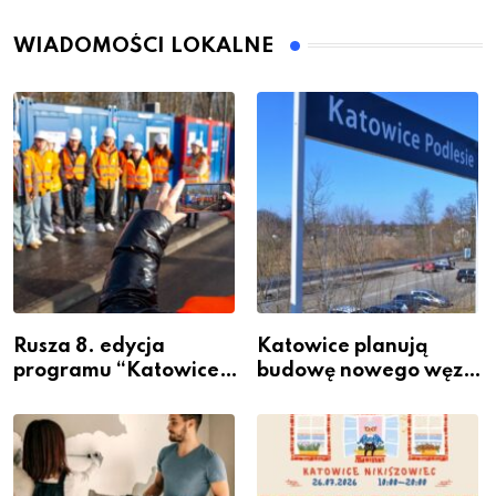
WIADOMOŚCI LOKALNE
Rusza 8. edycja
Katowice planują
programu “Katowice
budowę nowego węzła
Miastem Fachowców”
przesiadkowego w
– nabór dla
Podlesiu
przedsiębiorców