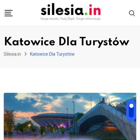
Skip
to
content
Katowice Dla Turystów
Silesia.in
Katowice Dla Turystów