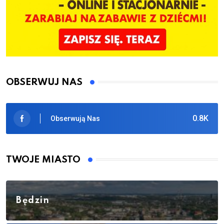
OBSERWUJ NAS
0.8K
Obserwują Nas
TWOJE MIASTO
Będzin