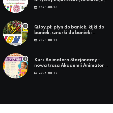
stroje i akcesoria dla animatorów
2025-08-16
QJoy.pl: płyn do baniek, kijki do
baniek, sznurki do baniek i
zestawy do baniek
2025-08-11
Kurs Animatora Stacjonarny –
nowa trasa Akademii Animatora
– jesień 2025
2025-08-17
© 2024-2026 Twoje miasto. Twój Śląsk. Twoje