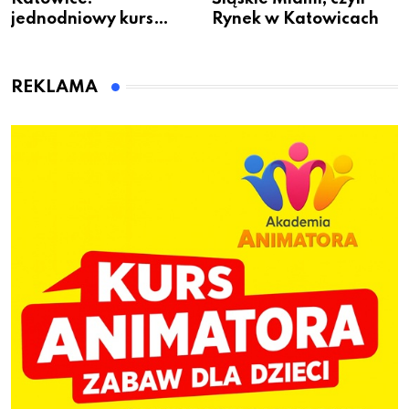
jednodniowy kurs
Rynek w Katowicach
przygotuje do pracy
animatora zabaw dla
dzieci
REKLAMA