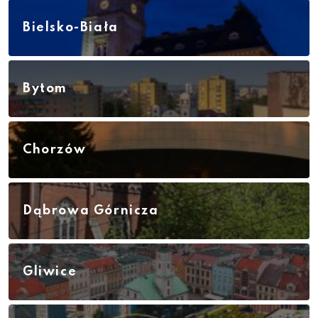
Bielsko-Biała
Bytom
Chorzów
Dąbrowa Górnicza
Gliwice