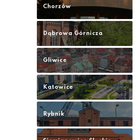
Chorzów
Dąbrowa Górnicza
Gliwice
Katowice
Rybnik