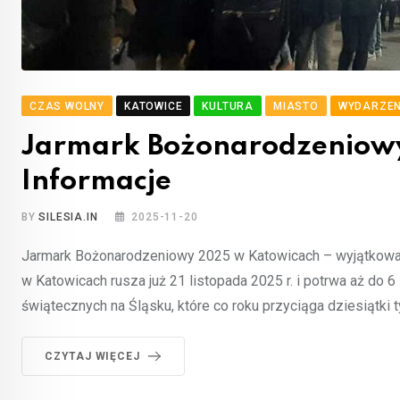
CZAS WOLNY
KATOWICE
KULTURA
MIASTO
WYDARZEN
Jarmark Bożonarodzeniow
Informacje
BY
SILESIA.IN
2025-11-20
Jarmark Bożonarodzeniowy 2025 w Katowicach – wyjątkowa
w Katowicach rusza już 21 listopada 2025 r. i potrwa aż do 6
świątecznych na Śląsku, które co roku przyciąga dziesiątki 
CZYTAJ WIĘCEJ