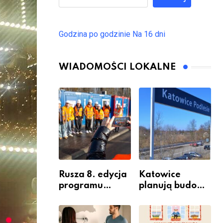
Godzina po godzinie
Na 16 dni
WIADOMOŚCI LOKALNE
Rusza 8. edycja
Katowice
programu
planują budowę
“Katowice
nowego węzła
Miastem
przesiadkoweg
Fachowców” –
o w Podlesiu