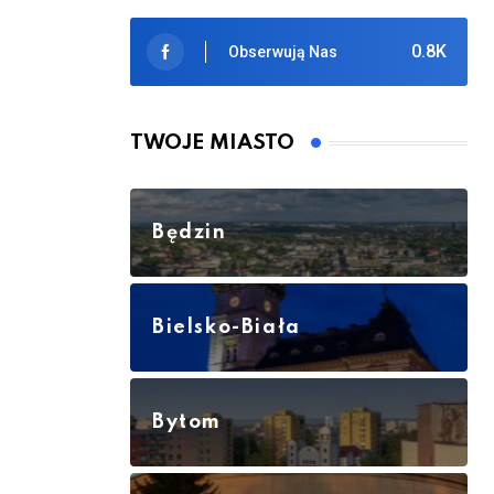
0.8K
Obserwują Nas
TWOJE MIASTO
Będzin
Bielsko-Biała
Bytom