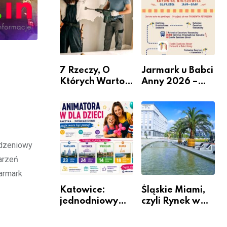
nabór dla
przedsiębiorców
7 Rzeczy, O
Jarmark u Babci
Których Warto
Anny 2026 –
Pamiętać Przed
Informacje
Remontem
Mieszkania
odzeniowy
darzeń
jarmark
Katowice:
Śląskie Miami,
jednodniowy
czyli Rynek w
kurs przygotuje
Katowicach
do pracy