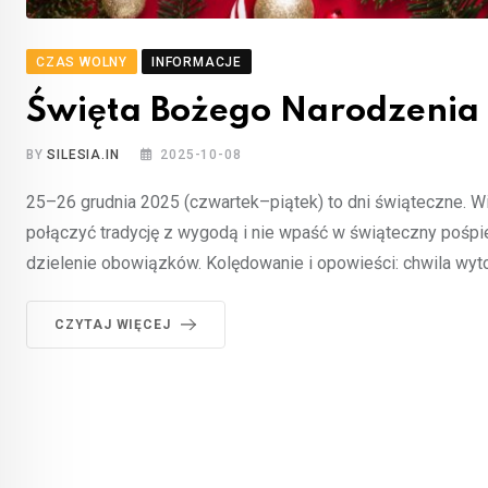
CZAS WOLNY
INFORMACJE
Święta Bożego Narodzenia
BY
SILESIA.IN
2025-10-08
25–26 grudnia 2025 (czwartek–piątek) to dni świąteczne. Wi
połączyć tradycję z wygodą i nie wpaść w świąteczny pośpiec
dzielenie obowiązków. Kolędowanie i opowieści: chwila wytch
CZYTAJ WIĘCEJ