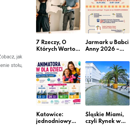
nabór dla
przedsiębiorców
7 Rzeczy, O
Jarmark u Babci
Których Warto
Anny 2026 –
Pamiętać Przed
Informacje
Zobacz, jak
Remontem
enie stołu,
Mieszkania
Katowice:
Śląskie Miami,
jednodniowy
czyli Rynek w
kurs przygotuje
Katowicach
do pracy