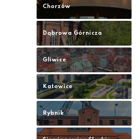
Chorzów
Dąbrowa Górnicza
Gliwice
Katowice
Rybnik