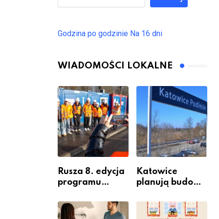
Godzina po godzinie
Na 16 dni
WIADOMOŚCI LOKALNE
Rusza 8. edycja
Katowice
programu
planują budowę
“Katowice
nowego węzła
Miastem
przesiadkoweg
Fachowców” –
o w Podlesiu