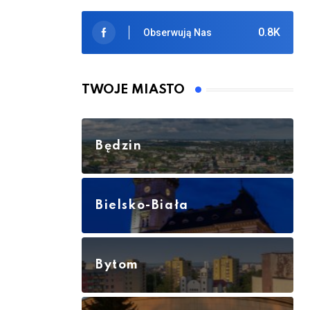
0.8K
Obserwują Nas
TWOJE MIASTO
Będzin
Bielsko-Biała
Bytom