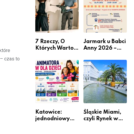
nabór dla
przedsiębiorców
7 Rzeczy, O
Jarmark u Babci
Których Warto
Anny 2026 –
które
Pamiętać Przed
Informacje
 – czas to
Remontem
Mieszkania
Katowice:
Śląskie Miami,
jednodniowy
czyli Rynek w
kurs przygotuje
Katowicach
do pracy