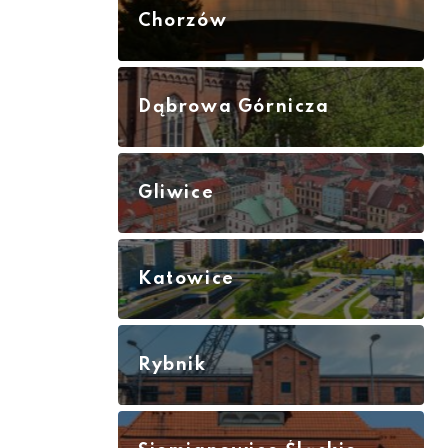
Chorzów
Dąbrowa Górnicza
Gliwice
Katowice
Rybnik