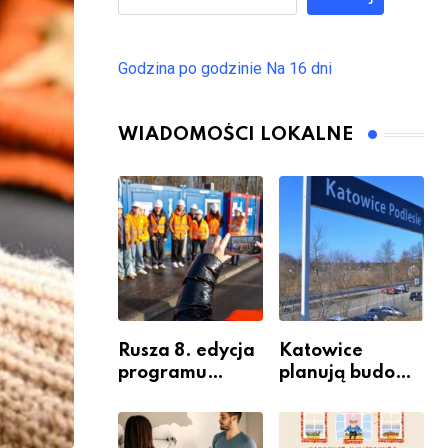
Godzina po godzinie
Na 16 dni
WIADOMOŚCI LOKALNE
Rusza 8. edycja
Katowice
programu
planują budowę
“Katowice
nowego węzła
Miastem
przesiadkoweg
Fachowców” –
o w Podlesiu