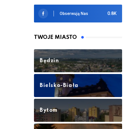
0.8K
Obserwują Nas
TWOJE MIASTO
Będzin
Bielsko-Biała
Bytom