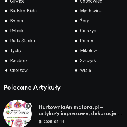
●
●
Gliwice
Sosnowiec
●
●
Bielsko-Biała
Mysłowice
●
●
Bytom
Żory
●
●
Rybnik
Cieszyn
●
●
Ruda Śląska
Ustroń
●
●
Tychy
Mikołów
●
●
Racibórz
Szczyrk
●
●
Chorzów
Wisła
Polecane Artykuły
HurtowniaAnimatora.pl –
artykuły imprezowe, dekoracje,
stroje i akcesoria dla animatorów
2025-08-16