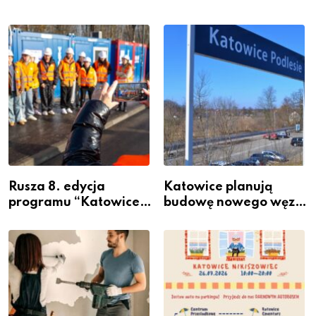
Rusza 8. edycja
Katowice planują
programu “Katowice
budowę nowego węzła
Miastem Fachowców”
przesiadkowego w
– nabór dla
Podlesiu
przedsiębiorców