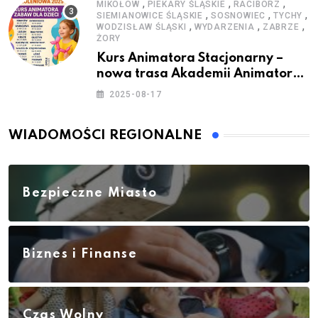
,
,
,
MIKOŁÓW
PIEKARY ŚLĄSKIE
RACIBÓRZ
,
,
,
SIEMIANOWICE ŚLĄSKIE
SOSNOWIEC
TYCHY
,
,
,
WODZISŁAW ŚLĄSKI
WYDARZENIA
ZABRZE
ŻORY
Kurs Animatora Stacjonarny –
nowa trasa Akademii Animatora
– jesień 2025
2025-08-17
WIADOMOŚCI REGIONALNE
Bezpieczne Miasto
Biznes i Finanse
Czas Wolny