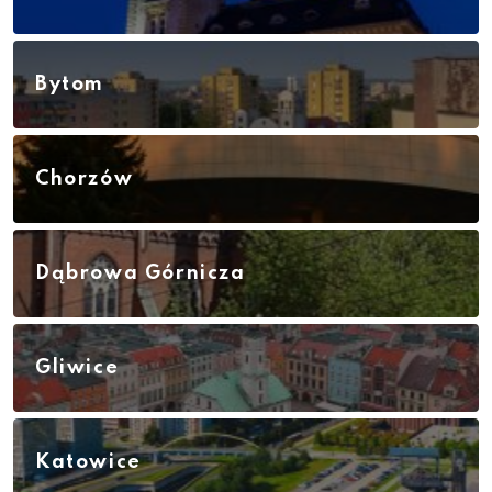
Bytom
Chorzów
Dąbrowa Górnicza
Gliwice
Katowice