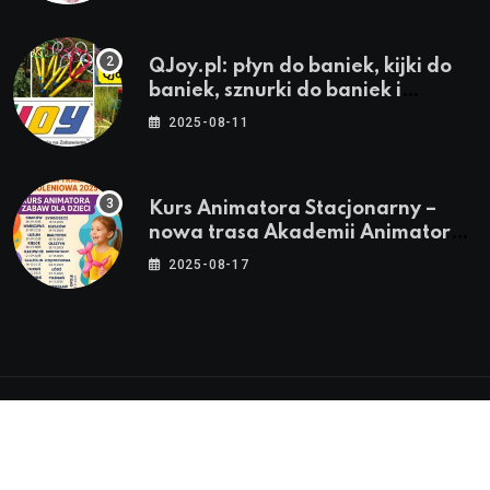
QJoy.pl: płyn do baniek, kijki do
baniek, sznurki do baniek i
zestawy do baniek
2025-08-11
Kurs Animatora Stacjonarny –
nowa trasa Akademii Animatora
– jesień 2025
2025-08-17
© 2024-2026 Twoje miasto. Twój Śląsk. Twoje
informacje™ | Wszystkie Prawa Zastrzeżone by
Silesia.in