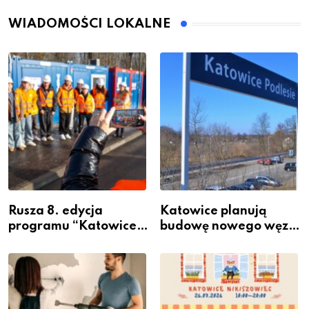
WIADOMOŚCI LOKALNE
Rusza 8. edycja
Katowice planują
programu “Katowice
budowę nowego węzła
Miastem Fachowców”
przesiadkowego w
– nabór dla
Podlesiu
przedsiębiorców