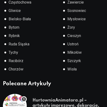
●
●
Częstochowa
Zawiercie
●
●
Gliwice
Sosnowiec
●
●
Bielsko-Biała
Mysłowice
●
●
Bytom
Żory
●
●
Rybnik
Cieszyn
●
●
Ruda Śląska
Ustroń
●
●
Tychy
Mikołów
●
●
Racibórz
Szczyrk
●
●
Chorzów
Wisła
Polecane Artykuły
HurtowniaAnimatora.pl –
artykuły imprezowe, dekoracje,