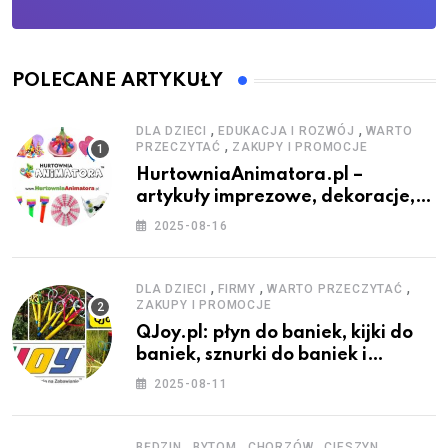
POLECANE ARTYKUŁY
,
,
DLA DZIECI
EDUKACJA I ROZWÓJ
WARTO
,
PRZECZYTAĆ
ZAKUPY I PROMOCJE
HurtowniaAnimatora.pl –
artykuły imprezowe, dekoracje,
stroje i akcesoria dla animatorów
2025-08-16
,
,
,
DLA DZIECI
FIRMY
WARTO PRZECZYTAĆ
ZAKUPY I PROMOCJE
QJoy.pl: płyn do baniek, kijki do
baniek, sznurki do baniek i
zestawy do baniek
2025-08-11
,
,
,
,
BĘDZIN
BYTOM
CHORZÓW
CIESZYN