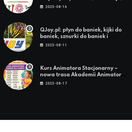
stroje i akcesoria dla animatorów
2025-08-16
QJoy.pl: płyn do baniek, kijki do
baniek, sznurki do baniek i
zestawy do baniek
2025-08-11
Kurs Animatora Stacjonarny –
nowa trasa Akademii Animatora
– jesień 2025
2025-08-17
© 2024-2026 Twoje miasto. Twój Śląsk. Twoje