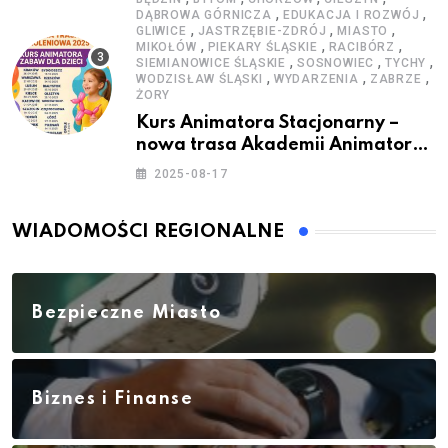
,
,
DĄBROWA GÓRNICZA
EDUKACJA I ROZWÓJ
,
,
,
GLIWICE
JASTRZĘBIE-ZDRÓJ
MIASTO
,
,
,
MIKOŁÓW
PIEKARY ŚLĄSKIE
RACIBÓRZ
,
,
,
SIEMIANOWICE ŚLĄSKIE
SOSNOWIEC
TYCHY
,
,
,
WODZISŁAW ŚLĄSKI
WYDARZENIA
ZABRZE
ŻORY
Kurs Animatora Stacjonarny –
nowa trasa Akademii Animatora
– jesień 2025
2025-08-17
WIADOMOŚCI REGIONALNE
Bezpieczne Miasto
Biznes i Finanse