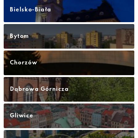
Bielsko-Biała
Bytom
Chorzów
Dąbrowa Górnicza
Gliwice