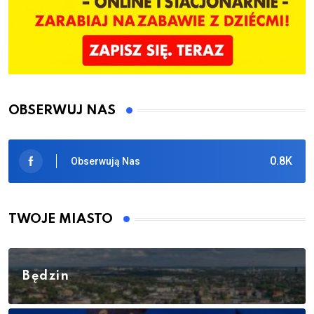
OBSERWUJ NAS
0.8K
Obserwują Nas
TWOJE MIASTO
Będzin