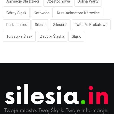
Animacje Dla Dzieci
Częstochowa
Dolina Warty
Górny Śląsk
Katowice
Kurs Animatora Katowice
Park Lisiniec
Silesia
Silesia.in
Tatuaże Brokatowe
Turystyka Śląsk
Zabytki Śląska
Śląsk