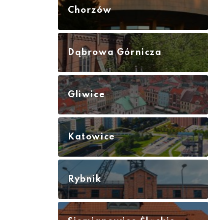
Chorzów
Dąbrowa Górnicza
Gliwice
Katowice
Rybnik