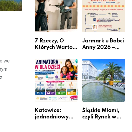
nabór dla
przedsiębiorców
7 Rzeczy, O
Jarmark u Babci
Których Warto
Anny 2026 –
Pamiętać Przed
Informacje
Remontem
ne we
Mieszkania
łnym
 z
Katowice:
Śląskie Miami,
jednodniowy
czyli Rynek w
kurs przygotuje
Katowicach
do pracy