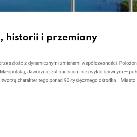
 historii i przemiany
tą przeszłość z dynamicznymi zmianami współczesności. Położo
z Małopolską, Jaworzno jest miejscem niezwykle barwnym — pe
azem tworzą charakter tego ponad 90-tysięcznego ośrodka. Miasto