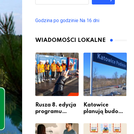
Godzina po godzinie
Na 16 dni
WIADOMOŚCI LOKALNE
Rusza 8. edycja
Katowice
programu
planują budowę
“Katowice
nowego węzła
Miastem
przesiadkoweg
Fachowców” –
o w Podlesiu