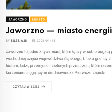
JAWORZNO
MIASTO
Jaworzno — miasto energii,
BY
SILESIA.IN
2026-01-16
Jaworzno to jedno z tych miast, które łączy w sobie boga
wschodniej części województwa śląskiego, blisko granicy 
historii, ludzi, przemysłu i zielonych przestrzeni, które r
korzeniami sięgającymi średniowiecza Pierwsze zapiski
CZYTAJ WIĘCEJ