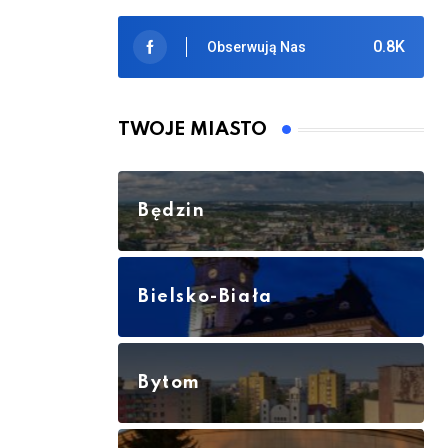
0.8K
Obserwują Nas
TWOJE MIASTO
Będzin
Bielsko-Biała
Bytom