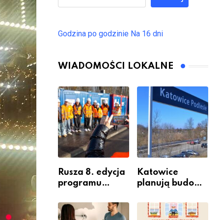
Godzina po godzinie
Na 16 dni
WIADOMOŚCI LOKALNE
Rusza 8. edycja
Katowice
programu
planują budowę
“Katowice
nowego węzła
Miastem
przesiadkoweg
Fachowców” –
o w Podlesiu