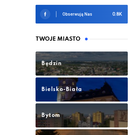
0.8K
Obserwują Nas
TWOJE MIASTO
Będzin
Bielsko-Biała
Bytom