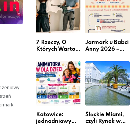
nabór dla
przedsiębiorców
7 Rzeczy, O
Jarmark u Babci
Których Warto
Anny 2026 –
Pamiętać Przed
Informacje
Remontem
Mieszkania
odzeniowy
darzeń
jarmark
Katowice:
Śląskie Miami,
jednodniowy
czyli Rynek w
kurs przygotuje
Katowicach
do pracy