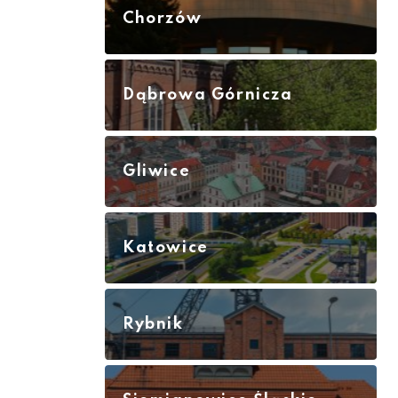
Chorzów
Dąbrowa Górnicza
Gliwice
Katowice
Rybnik