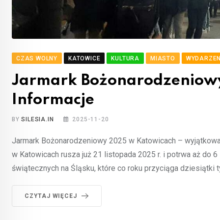
CZAS WOLNY
KATOWICE
KULTURA
MIASTO
WYDARZEN
Jarmark Bożonarodzeniow
Informacje
BY
SILESIA.IN
2025-11-20
Jarmark Bożonarodzeniowy 2025 w Katowicach – wyjątkowa
w Katowicach rusza już 21 listopada 2025 r. i potrwa aż do 6
świątecznych na Śląsku, które co roku przyciąga dziesiątki 
CZYTAJ WIĘCEJ