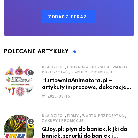
ZOBACZ TERAZ !
POLECANE ARTYKUŁY
,
,
DLA DZIECI
EDUKACJA I ROZWÓJ
WARTO
,
PRZECZYTAĆ
ZAKUPY I PROMOCJE
HurtowniaAnimatora.pl –
artykuły imprezowe, dekoracje,
stroje i akcesoria dla animatorów
2025-08-16
,
,
,
DLA DZIECI
FIRMY
WARTO PRZECZYTAĆ
ZAKUPY I PROMOCJE
QJoy.pl: płyn do baniek, kijki do
baniek, sznurki do baniek i