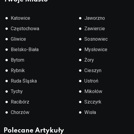
●
●
Katowice
Jaworzno
●
●
Częstochowa
Zawiercie
●
●
Gliwice
Sosnowiec
●
●
Bielsko-Biała
Mysłowice
●
●
Bytom
Żory
●
●
Rybnik
Cieszyn
●
●
Ruda Śląska
Ustroń
●
●
Tychy
Mikołów
●
●
Racibórz
Szczyrk
●
●
Chorzów
Wisła
Polecane Artykuły