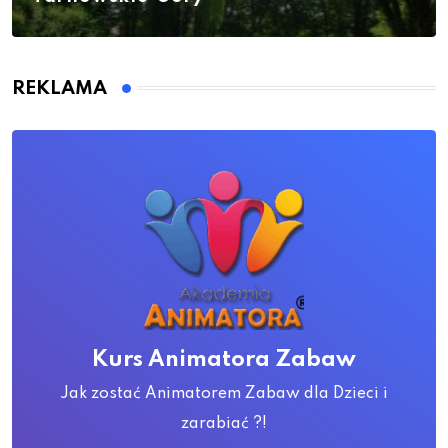
REKLAMA
Kurs Animatora Zabaw
Jak zostać Animatorem Zabaw dla Dzieci i
zarabiać ?!