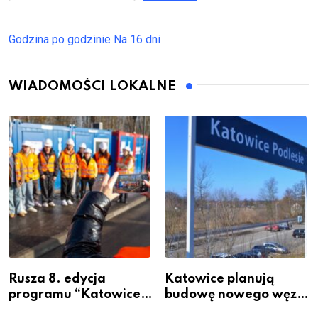
Godzina po godzinie
Na 16 dni
WIADOMOŚCI LOKALNE
Rusza 8. edycja
Katowice planują
programu “Katowice
budowę nowego węzła
Miastem Fachowców”
przesiadkowego w