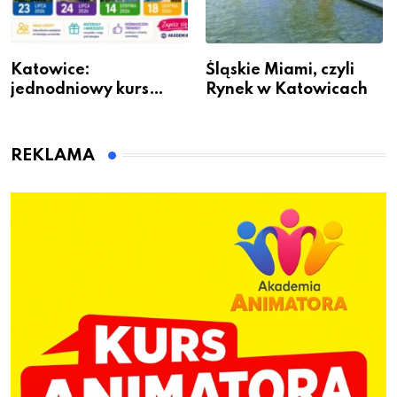
Katowice:
Śląskie Miami, czyli
jednodniowy kurs
Rynek w Katowicach
przygotuje do pracy
animatora zabaw dla
dzieci
REKLAMA