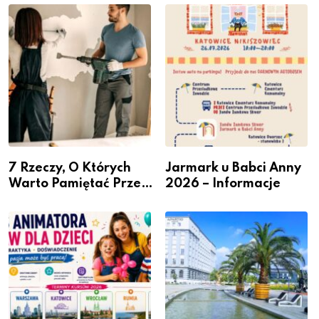
– nabór dla
Podlesiu
przedsiębiorców
7 Rzeczy, O Których
Jarmark u Babci Anny
Warto Pamiętać Przed
2026 – Informacje
Remontem Mieszkania