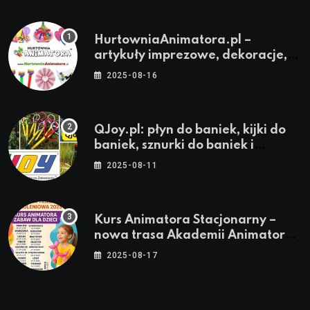
HurtowniaAnimatora.pl –
artykuły imprezowe, dekoracje,
stroje i akcesoria dla animatorów
2025-08-16
QJoy.pl: płyn do baniek, kijki do
baniek, sznurki do baniek i
zestawy do baniek
2025-08-11
Kurs Animatora Stacjonarny –
nowa trasa Akademii Animatora
– jesień 2025
2025-08-17