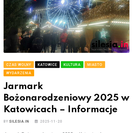
CZAS WOLNY
KATOWICE
KULTURA
MIASTO
WYDARZENIA
Jarmark
Bożonarodzeniowy 2025 w
Katowicach – Informacje
BY
SILESIA.IN
2025-11-20