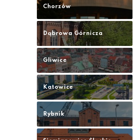
Chorzów
Dąbrowa Górnicza
Gliwice
Katowice
Rybnik