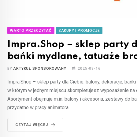
WARTO PRZECZYTAĆ
ZAKUPY I PROMOCJE
Impra.Shop – sklep party d
bańki mydlane, tatuaże b
BY
ARTYKUŁ SPONSOROWANY
2025-08-16
Impra.Shop – sklep party dla Ciebie: balony, dekoracje, bań
w którym w jednym miejscu skompletujesz wyposażenie na d
Asortyment obejmuje m.in. balony i akcesoria, zestawy do ba
przydatne w pracy animatora.
CZYTAJ WIĘCEJ