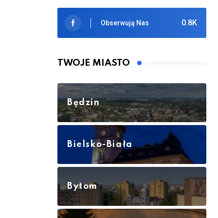
0.8K
Obserwują Nas
TWOJE MIASTO
Będzin
Bielsko-Biała
Bytom