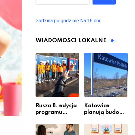
Godzina po godzinie
Na 16 dni
WIADOMOŚCI LOKALNE
Rusza 8. edycja
Katowice
programu
planują budowę
“Katowice
nowego węzła
Miastem
przesiadkoweg
Fachowców” –
o w Podlesiu