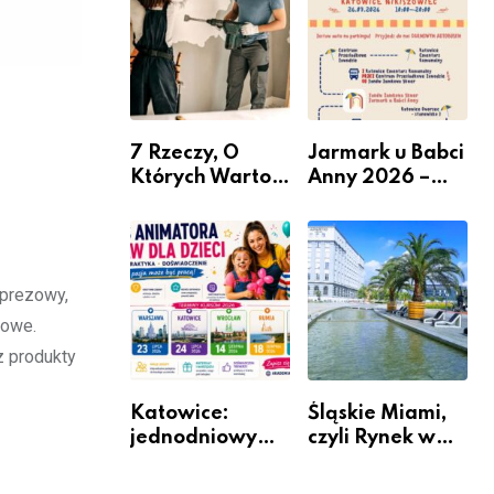
nabór dla
przedsiębiorców
7 Rzeczy, O
Jarmark u Babci
Których Warto
Anny 2026 –
Pamiętać Przed
Informacje
Remontem
Mieszkania
mprezowy,
mowe.
z produkty
Katowice:
Śląskie Miami,
jednodniowy
czyli Rynek w
kurs przygotuje
Katowicach
do pracy