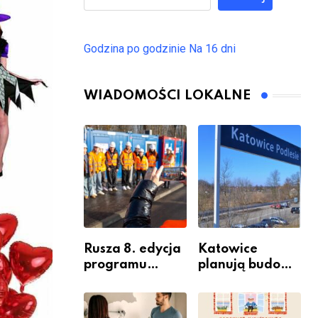
Godzina po godzinie
Na 16 dni
WIADOMOŚCI LOKALNE
Rusza 8. edycja
Katowice
programu
planują budowę
“Katowice
nowego węzła
Miastem
przesiadkoweg
Fachowców” –
o w Podlesiu