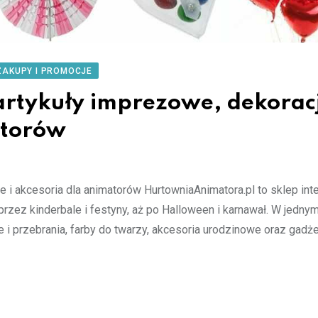
ZAKUPY I PROMOCJE
rtykuły imprezowe, dekorac
atorów
e i akcesoria dla animatorów HurtowniaAnimatora.pl to sklep int
przez kinderbale i festyny, aż po Halloween i karnawał. W jedny
je i przebrania, farby do twarzy, akcesoria urodzinowe oraz gadże