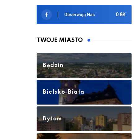
0.8K
Obserwują Nas
TWOJE MIASTO
Będzin
Bielsko-Biała
Bytom