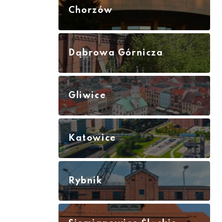
Chorzów
Dąbrowa Górnicza
Gliwice
Katowice
Rybnik