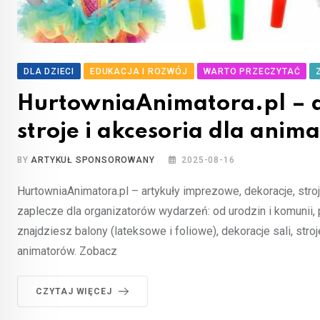
DLA DZIECI
EDUKACJA I ROZWÓJ
WARTO PRZECZYTAĆ
HurtowniaAnimatora.pl – a
stroje i akcesoria dla anim
BY
ARTYKUŁ SPONSOROWANY
2025-08-16
HurtowniaAnimatora.pl – artykuły imprezowe, dekoracje, stroj
zaplecze dla organizatorów wydarzeń: od urodzin i komunii, 
znajdziesz balony (lateksowe i foliowe), dekoracje sali, stro
animatorów. Zobacz
CZYTAJ WIĘCEJ