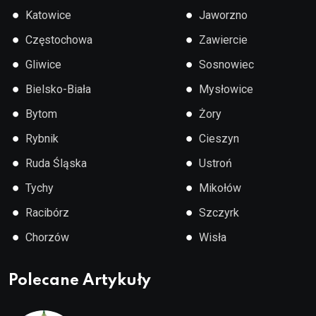
●
●
Katowice
Jaworzno
●
●
Częstochowa
Zawiercie
●
●
Gliwice
Sosnowiec
●
●
Bielsko-Biała
Mysłowice
●
●
Bytom
Żory
●
●
Rybnik
Cieszyn
●
●
Ruda Śląska
Ustroń
●
●
Tychy
Mikołów
●
●
Racibórz
Szczyrk
●
●
Chorzów
Wisła
Polecane Artykuły