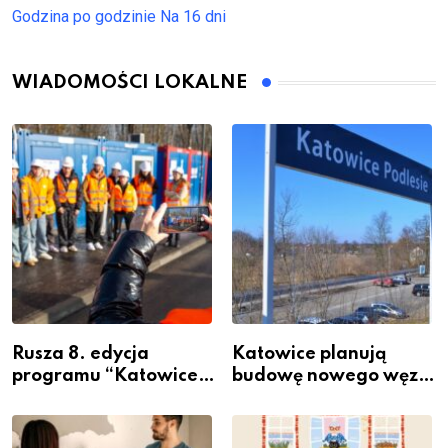
Godzina po godzinie
Na 16 dni
WIADOMOŚCI LOKALNE
Rusza 8. edycja
Katowice planują
programu “Katowice
budowę nowego węzła
Miastem Fachowców”
przesiadkowego w
– nabór dla
Podlesiu
przedsiębiorców