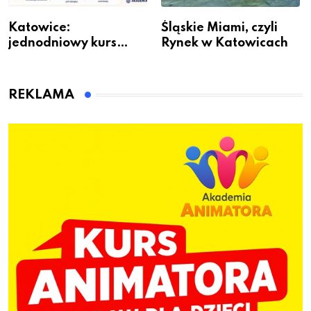
Katowice:
Śląskie Miami, czyli
jednodniowy kurs
Rynek w Katowicach
przygotuje do pracy
animatora zabaw dla
dzieci
REKLAMA