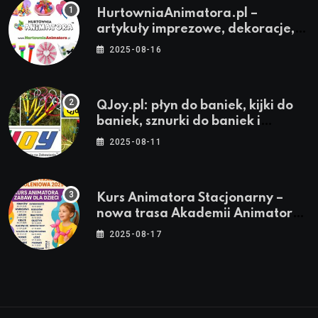
HurtowniaAnimatora.pl –
artykuły imprezowe, dekoracje,
stroje i akcesoria dla animatorów
2025-08-16
QJoy.pl: płyn do baniek, kijki do
baniek, sznurki do baniek i
zestawy do baniek
2025-08-11
Kurs Animatora Stacjonarny –
nowa trasa Akademii Animatora
– jesień 2025
2025-08-17