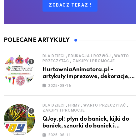
ZOBACZ TERAZ !
POLECANE ARTYKUŁY
,
,
DLA DZIECI
EDUKACJA I ROZWÓJ
WARTO
,
PRZECZYTAĆ
ZAKUPY I PROMOCJE
HurtowniaAnimatora.pl –
artykuły imprezowe, dekoracje,
stroje i akcesoria dla animatorów
2025-08-16
,
,
,
DLA DZIECI
FIRMY
WARTO PRZECZYTAĆ
ZAKUPY I PROMOCJE
QJoy.pl: płyn do baniek, kijki do
baniek, sznurki do baniek i
zestawy do baniek
2025-08-11