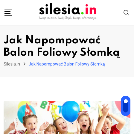
Skip
to
content
Jak Napompować
Balon Foliowy Słomką
Silesia.in
Jak Napompować Balon Foliowy Słomką