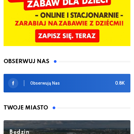
OBSERWUJ NAS
0.8K
Obserwują Nas
TWOJE MIASTO
Będzin