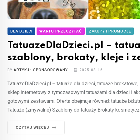
DLA DZIECI
WARTO PRZECZYTAĆ
ZAKUPY I PROMOCJE
TatuazeDlaDzieci.pl – tatua
szablony, brokaty, kleje i 
BY
ARTYKUŁ SPONSOROWANY
2025-08-16
TatuazeDlaDzieci.pl – tatuaże dla dzieci, tatuaże brokatowe, 
sklep internetowy z tymczasowymi tatuażami dla dzieci i akc
gotowymi zestawami. Oferta obejmuje również tatuaże biżuter
Tatuaże (zmywalne) Szablony do tatuaży Brokaty kosmetyczn
CZYTAJ WIĘCEJ