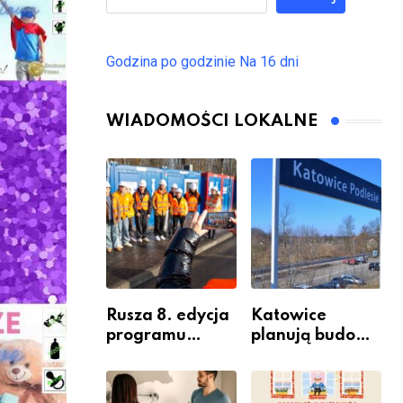
Godzina po godzinie
Na 16 dni
WIADOMOŚCI LOKALNE
Rusza 8. edycja
Katowice
programu
planują budowę
“Katowice
nowego węzła
Miastem
przesiadkoweg
Fachowców” –
o w Podlesiu