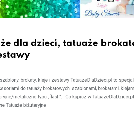
że dla dzieci, tatuaże broka
zestawy
szablony, brokaty, kleje i zestawy TatuazeDlaDzieci.pl to specja
esoriami do tatuaży brokatowych: szablonami, brokatami, klejami
yjne/metaliczne typu „flash”. Co kupisz w TatuazeDlaDzieci.pl?
e Tatuaże biżuteryjne