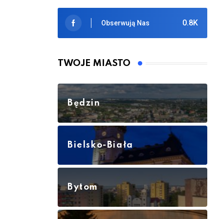
0.8K
Obserwują Nas
TWOJE MIASTO
Będzin
Bielsko-Biała
Bytom