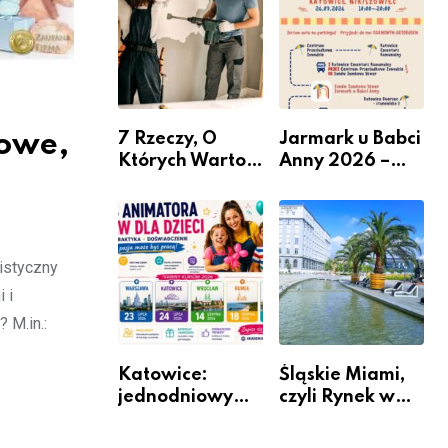
nabór dla
przedsiębiorców
towe,
7 Rzeczy, O
Jarmark u Babci
Których Warto
Anny 2026 –
Pamiętać Przed
Informacje
Remontem
Mieszkania
listyczny
 i
 M.in.:
Katowice:
Śląskie Miami,
jednodniowy
czyli Rynek w
kurs przygotuje
Katowicach
do pracy