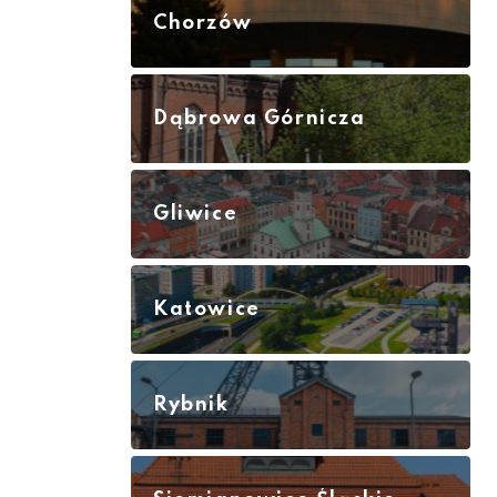
Chorzów
Dąbrowa Górnicza
Gliwice
Katowice
Rybnik