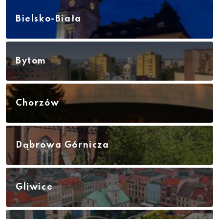
Bielsko-Biała
Bytom
Chorzów
Dąbrowa Górnicza
Gliwice