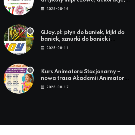
artykuły imprezowe, dekoracje,
stroje i akcesoria dla animatorów
2025-08-16
QJoy.pl: płyn do baniek, kijki do
baniek, sznurki do baniek i
zestawy do baniek
2025-08-11
Kurs Animatora Stacjonarny –
nowa trasa Akademii Animatora
– jesień 2025
2025-08-17
© 2024-2026 Twoje miasto. Twój Śląsk. Twoje