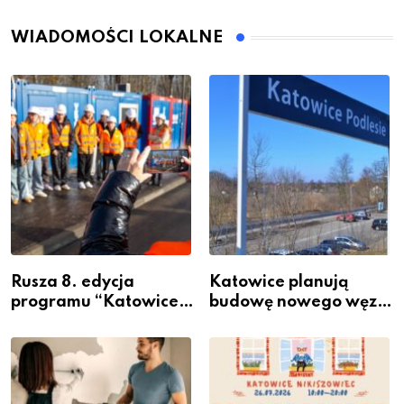
WIADOMOŚCI LOKALNE
Rusza 8. edycja
Katowice planują
programu “Katowice
budowę nowego węzła
Miastem Fachowców”
przesiadkowego w
– nabór dla
Podlesiu
przedsiębiorców