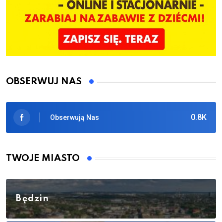
OBSERWUJ NAS
0.8K
Obserwują Nas
TWOJE MIASTO
Będzin