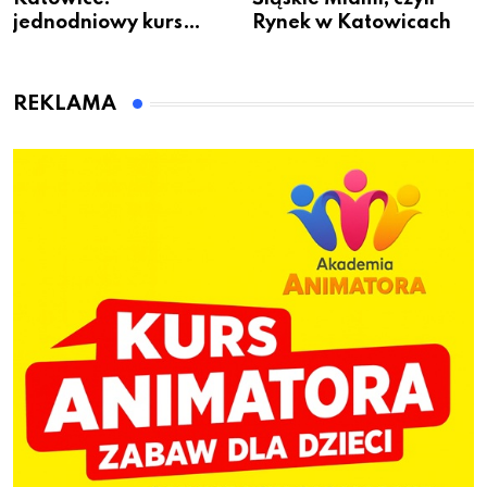
jednodniowy kurs
Rynek w Katowicach
przygotuje do pracy
animatora zabaw dla
dzieci
REKLAMA