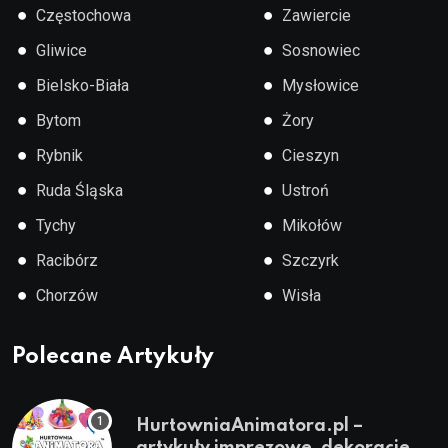
●
●
Częstochowa
Zawiercie
●
●
Gliwice
Sosnowiec
●
●
Bielsko-Biała
Mysłowice
●
●
Bytom
Żory
●
●
Rybnik
Cieszyn
●
●
Ruda Śląska
Ustroń
●
●
Tychy
Mikołów
●
●
Racibórz
Szczyrk
●
●
Chorzów
Wisła
Polecane Artykuły
HurtowniaAnimatora.pl –